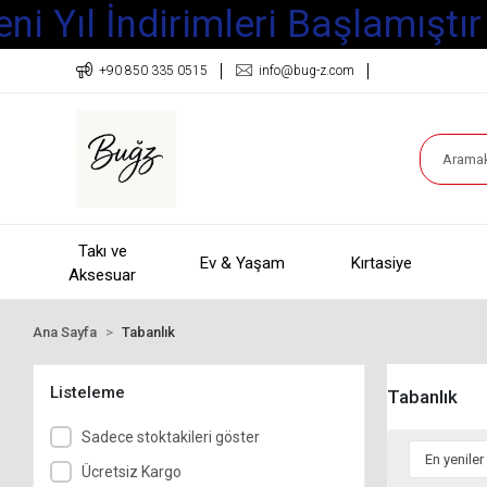
i Yıl İndirimleri Başlamıştır
+90 850 335 0515
info@bug-z.com
Takı ve
Ev & Yaşam
Kırtasiye
Aksesuar
Ana Sayfa
Tabanlık
Listeleme
Tabanlık
Sadece stoktakileri göster
Ücretsiz Kargo