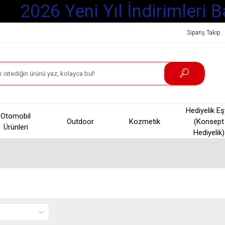
2026 Yeni Yıl İndirimleri B
Sipariş Takip
Hediyelik E
Otomobil
Outdoor
Kozmetik
(Konsept
Ürünleri
Hediyelik)