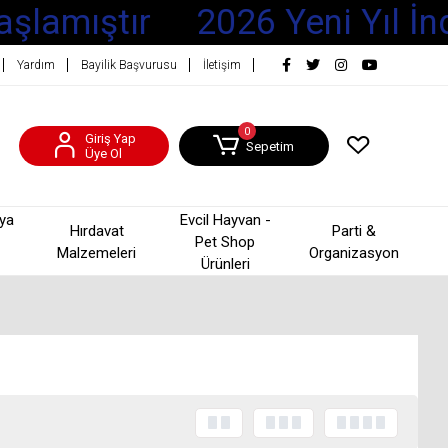
aşlamıştır
2026 Yeni Yıl İnd
Yardım
Bayilik Başvurusu
İletişim
0
Giriş Yap
Sepetim
Üye Ol
şya
Evcil Hayvan -
Hırdavat
Parti &
Pet Shop
Malzemeleri
Organizasyon
Ürünleri