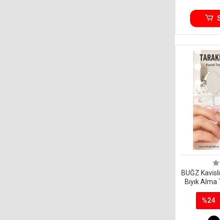
BUĞZ Kavisli 
Bıyık Alma 
Yüz Bak
%24