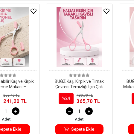
bilir Kaş ve Kirpik
BUĞZ Kaş, Kirpik ve Tırnak
BUĞ
eme Makası –
Çevresi Temizliği İçin Çok
Makas
Tasarım Yeni Nesil
Fonksiyonlu Makas Yeni Nesil
258,40 TL
480,70 TL
%24
241,20 TL
365,70 TL
Adet
Adet
Sepete Ekle
Sepete Ekle