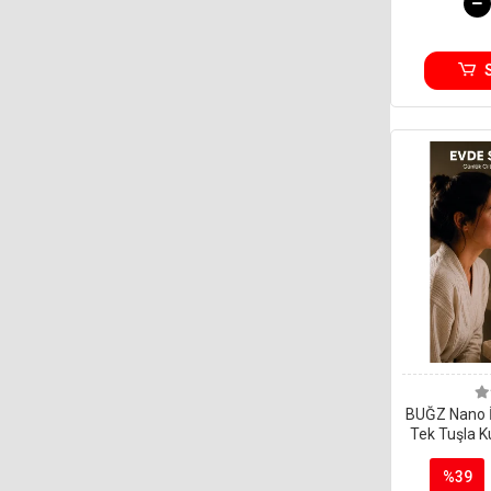
BUĞZ Nano İ
Tek Tuşla 
M
%39