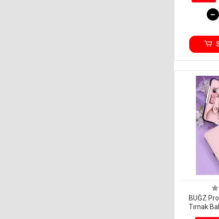
BUĞZ Prof
Tırnak Ba
Pembe 