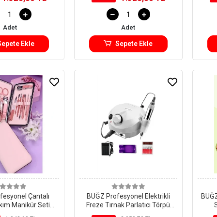
Adet
Adet
Sepete Ekle
Sepete Ekle
esyonel Çantalı
BUĞZ Profesyonel Elektrikli
BUĞZ
kım Manikür Seti
Freze Tırnak Parlatıcı Törpü
Renk 12 Parça
Manikür Pedikür Makinesi Point