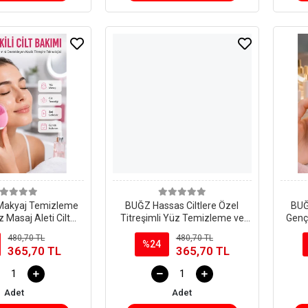
Makyaj Temizleme
BUĞZ Hassas Ciltlere Özel
BUĞ
 Masaj Aleti Cilt
Titreşimli Yüz Temizleme ve
Genç
kım Aleti
Masaj Aleti
D
480,70 TL
480,70 TL
Kabl
%24
365,70 TL
365,70 TL
Adet
Adet