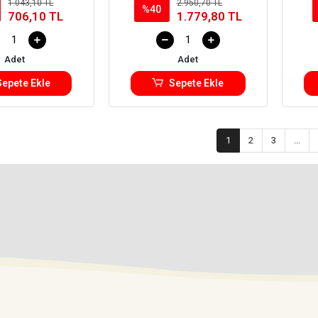
1.043,10 TL
2.950,70 TL
Power
%40
706,10 TL
1.779,80 TL
Adet
Adet
Sepete Ekle
Sepete Ekle
1
2
3
...