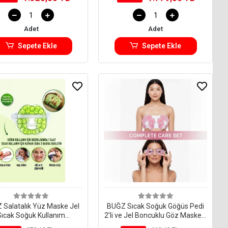
Adet
Adet
Sepete Ekle
Sepete Ekle
 Salatalık Yüz Maske Jel
BUĞZ Sıcak Soğuk Göğüs Pedi
Sıcak Soğuk Kullanım
2’li ve Jel Boncuklu Göz Maskesi
Rahatlatıcı
Seti – Emziren Anneler İçin