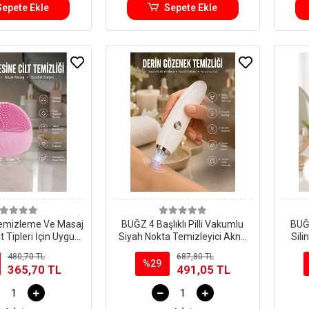
Sepete Ekle
Sepete Ekle
emizleme Ve Masaj
BUĞZ 4 Başlıklı Pilli Vakumlu
BUĞZ
t Tipleri İçin Uygun,
Siyah Nokta Temizleyici Akne
Sili
mını Artıran Yeni
Ve Sivilce Önleyici
480,70 TL
687,80 TL
Nesil
%29
365,70 TL
491,05 TL