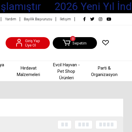
lamıştır
2026 Yeni Yıl İndir
Yardım
Bayilik Başvurusu
İletişim
0
Giriş Yap
Sepetim
Üye Ol
şya
Evcil Hayvan -
Hırdavat
Parti &
Pet Shop
Malzemeleri
Organizasyon
Ürünleri