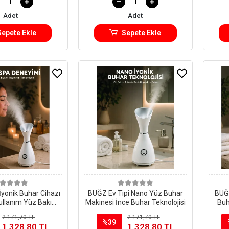
Adet
Adet
Sepete Ekle
Sepete Ekle
yonik Buhar Cihazı
BUĞZ Ev Tipi Nano Yüz Buhar
BUĞZ
Kullanım Yüz Bakım
Makinesi İnce Buhar Teknolojisi
Buh
akinesi
2.171,70 TL
2.171,70 TL
%39
1.328,80 TL
1.328,80 TL