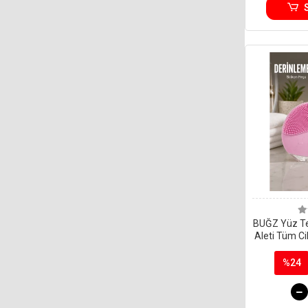
BUĞZ Yüz T
Aleti Tüm Cil
Kan Dolaşı
%24