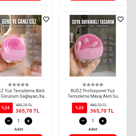
Z Yüz Temizleme Aleti
BUĞZ Profesyonel Yüz
 Görünüm Sağlayan, Kan
Temizleme Masaj Aleti Su
olaşımını Hızlandıran,
Geçirmez, Kablosuz Şarj
480,70 TL
480,70 TL
osuz ve Taşınabilir Yeni
Özellikli Kolay Temizlenebilir
%24
%24
365,70 TL
365,70 TL
Nesil
Yeni Nesil
Adet
Adet