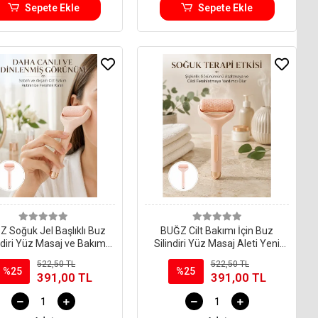
Sepete Ekle
Sepete Ekle
 Soğuk Jel Başlıklı Buz
BUĞZ Cilt Bakımı İçin Buz
ndiri Yüz Masaj ve Bakım
Silindiri Yüz Masaj Aleti Yeni
Aleti Yeni Nesil
Nesil
522,50 TL
522,50 TL
%25
%25
391,00 TL
391,00 TL