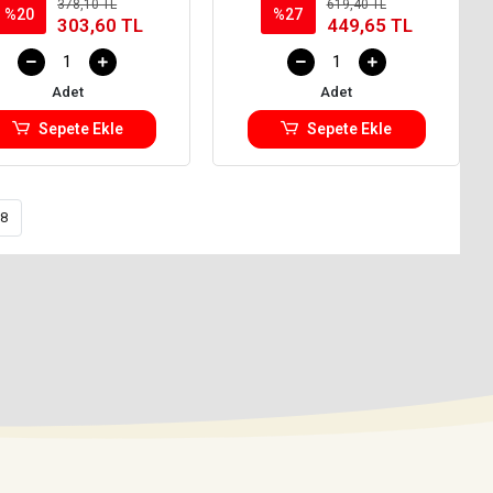
378,10 TL
619,40 TL
%20
%27
303,60 TL
449,65 TL
Adet
Adet
Sepete Ekle
Sepete Ekle
8