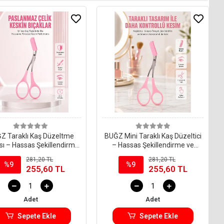
Z Taraklı Kaş Düzeltme
BUĞZ Mini Taraklı Kaş Düzeltici
ı – Hassas Şekillendirme
– Hassas Şekillendirme ve
ve Kolay Kullanım
Taşınabilir Tasarım
281,20 TL
281,20 TL
%9
%9
255,60 TL
255,60 TL
Adet
Adet
Sepete Ekle
Sepete Ekle