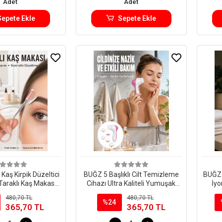
Adet
Adet
Sepete Ekle
Sepete Ekle
Kaş Kirpik Düzeltici
BUĞZ 5 Başlıklı Cilt Temizleme
BUĞZ 
Taraklı Kaş Makası
Cihazı Ultra Kaliteli Yumuşak
İyo
ım Seti Makas
Kırşıklık Karşıtı Yeni Nesil
480,70 TL
480,70 TL
%24
365,70 TL
365,70 TL