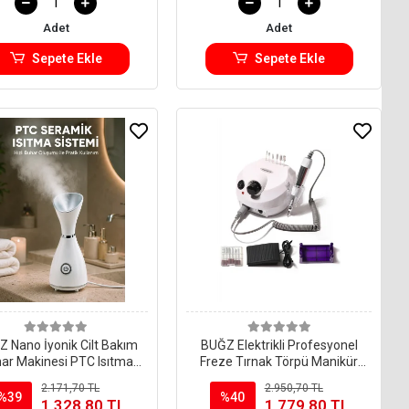
Adet
Adet
Sepete Ekle
Sepete Ekle
 Nano İyonik Cilt Bakım
BUĞZ Elektrikli Profesyonel
ar Makinesi PTC Isıtma
Freze Tırnak Törpü Manikür
Sistemli
Pedikür Makinesi Nail 85W
2.171,70 TL
2.950,70 TL
35000 RPM
%39
%40
1.328,80 TL
1.779,80 TL