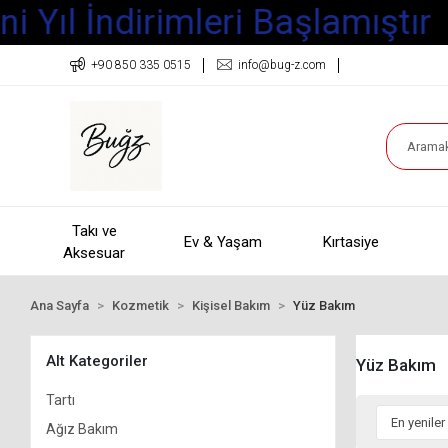
Yıl İndirimleri Başlamıştır
+90 850 335 0515
info@bug-z.com
Takı ve
Ev & Yaşam
Kırtasiye
Aksesuar
Ana Sayfa
Kozmetik
Kişisel Bakım
Yüz Bakım
Alt Kategoriler
Yüz Bakım
Tartı
Ağız Bakım