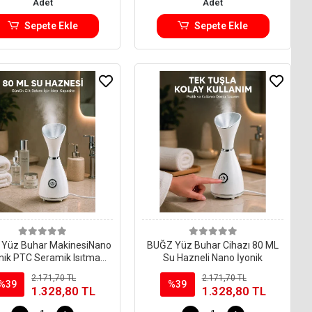
Adet
Adet
Sepete Ekle
Sepete Ekle
Yüz Buhar MakinesiNano
BUĞZ Yüz Buhar Cihazı 80 ML
nik PTC Seramik Isıtma
Su Hazneli Nano İyonik
Teknolojili
2.171,70 TL
2.171,70 TL
%39
%39
1.328,80 TL
1.328,80 TL