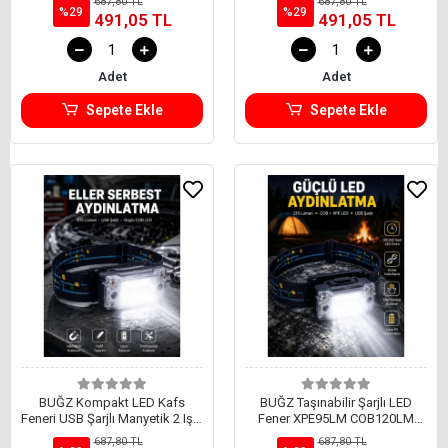
687,80 TL
687,80 TL
%29
%29
491,05 TL
491,05 TL
Adet
Adet
Sepete Ekle
Sepete Ekle
BUĞZ Kompakt LED Kafs
BUĞZ Taşınabilir Şarjlı LED
Feneri USB Şarjlı Manyetik 2 Işık
Fener XPE95LM COB120LM
Modlu 215 Lümen Yeni Nesil
Manyetik Gövde Yeni Nesil
687,80 TL
687,80 TL