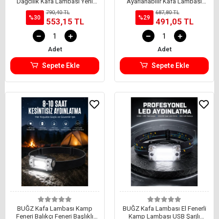
Dağcılık Kafa Lambası Yeni
Ayarlanabilir Kafa Lambası
Nesil
Kafa Bantlı Yeni Nesil
790,40 TL
687,80 TL
%30
%29
553,15 TL
491,05 TL
Adet
Adet
Sepete Ekle
Sepete Ekle
BUĞZ Kafa Lambası Kamp
BUĞZ Kafa Lambası El Fenerli
Feneri Balıkçı Feneri Başlıklı
Kamp Lambası USB Şarjlı