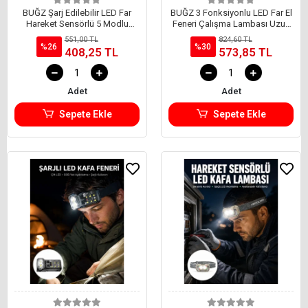
BUĞZ Şarj Edilebilir LED Far
BUĞZ 3 Fonksiyonlu LED Far El
Hareket Sensörlü 5 Modlu
Feneri Çalışma Lambası Uzun
Outdoor Yeni Nesil
Pil Ömürlü Yeni Nesil
551,00 TL
824,60 TL
%26
%30
408,25 TL
573,85 TL
Adet
Adet
Sepete Ekle
Sepete Ekle