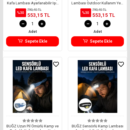
Kafa Lambası Ayarlanabilir Işık
Lambası Outdoor Kullanım Yeni
Yeni Nesil
Nesil
790,40 TL
790,40 TL
%30
%30
553,15 TL
553,15 TL
Adet
Adet
Sepete Ekle
Sepete Ekle
BUĞZ Uzun Pil Ömürlü Kamp ve
BUĞZ Sensörlü Kamp Lambası