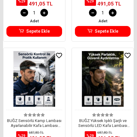
%29
%29
491,05 TL
491,05 TL
Adet
Adet
Sepete Ekle
Sepete Ekle
BUĞZ Sensörlü Kamp Lambası
BUĞZ Yüksek Işıklı Şarjlı ve
Ayarlanabilir Kafa Lambası
Sensörlü LED Kafa Lambası
Kafa Bantlı
Kamp Lambası
687,80 TL
687,80 TL
%29
%29