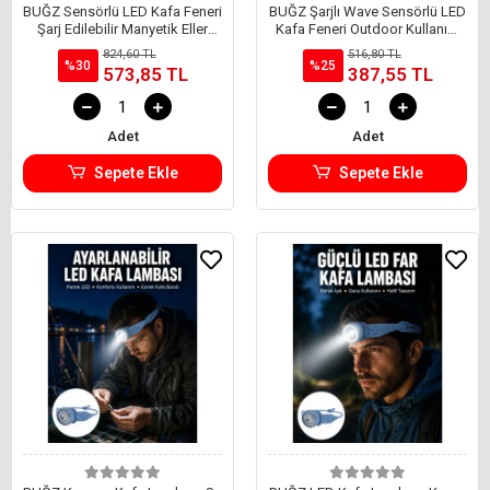
BUĞZ Sensörlü LED Kafa Feneri
BUĞZ Şarjlı Wave Sensörlü LED
Şarj Edilebilir Manyetik Eller
Kafa Feneri Outdoor Kullanım
Serbest Yeni Nesil
Yeni Nesil
824,60 TL
516,80 TL
%30
%25
573,85 TL
387,55 TL
Adet
Adet
Sepete Ekle
Sepete Ekle