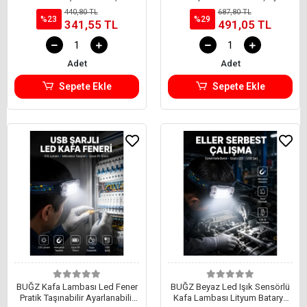
Suya Dayanıklı
Esnek Lamba
440,80 TL
687,80 TL
%23
%29
341,55 TL
491,05 TL
Adet
Adet
Sepete Ekle
Sepete Ekle
BUĞZ Kafa Lambası Led Fener
BUĞZ Beyaz Led Işık Sensörlü
Pratik Taşınabilir Ayarlanabilir
Kafa Lambası Lityum Batarya