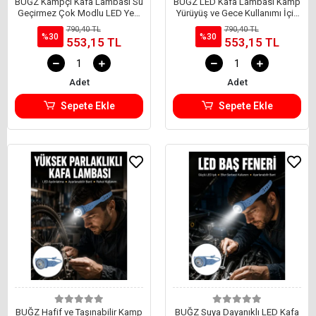
BUĞZ Kampçı Kafa Lambası Su
BUĞZ LED Kafa Lambası Kamp
Geçirmez Çok Modlu LED Yeni
Yürüyüş ve Gece Kullanımı İçin
Nesil
Yeni Nesil
790,40 TL
790,40 TL
%30
%30
553,15 TL
553,15 TL
Adet
Adet
Sepete Ekle
Sepete Ekle
BUĞZ Hafif ve Taşınabilir Kamp
BUĞZ Suya Dayanıklı LED Kafa