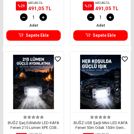
USB Şarjlı
Led El Fenerli Şarjlı
687,80 TL
687,80 TL
%29
%29
491,05 TL
491,05 TL
Adet
Adet
Sepete Ekle
Sepete Ekle
BUĞZ Şarj Edilebilir LED KAFA
BUĞZ USB Şarjlı Mini LED KAFA
Feneri 215 Lümen XPE COB
Feneri 50m Odak 150m Geniş
Güçlü Aydınlatma
Aydınlatma Yeni Nesil