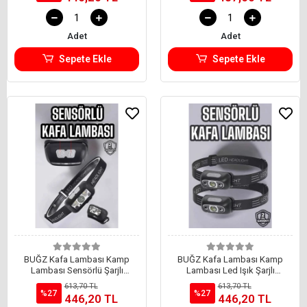
Adet
Adet
Sepete Ekle
Sepete Ekle
BUĞZ Kafa Lambası Kamp
BUĞZ Kafa Lambası Kamp
Lambası Sensörlü Şarjlı
Lambası Led Işık Şarjlı
Ayarlanabilir
Ayarlanabilir
613,70 TL
613,70 TL
%27
%27
446,20 TL
446,20 TL