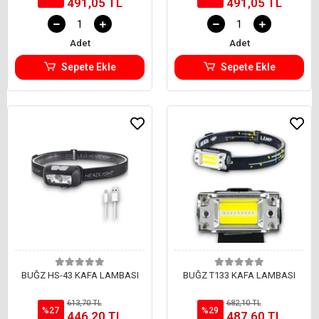
491,05 TL
491,05 TL
Adet
Adet
Sepete Ekle
Sepete Ekle
BUĞZ HS-43 KAFA LAMBASI
BUĞZ T133 KAFA LAMBASI
613,70 TL
682,10 TL
%27
%29
446,20 TL
487,60 TL