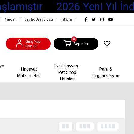
lamıştır
2026 Yeni Yıl İndi
Yardım
Bayilik Başvurusu
İletişim
0
Giriş Yap
Sepetim
Üye Ol
şya
Evcil Hayvan -
Hırdavat
Parti &
Pet Shop
Malzemeleri
Organizasyon
Ürünleri