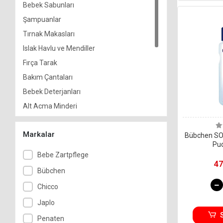
Bebek Sabunları
Şampuanlar
Tırnak Makasları
Islak Havlu ve Mendiller
Fırça Tarak
Bakım Çantaları
Bebek Deterjanları
Alt Açma Minderi
Kulak Çubukları
Markalar
Burun Pompaları
Bübchen SO
Pud
Ağız ve Diş Sağlığı
Bebe Zartpflege
47
Yağlar
Bübchen
Kolonya
Chicco
Bebek Bakım Kremleri
Japlo
Bebek Sağlığı
Penaten