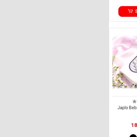
Japlo Beb
18