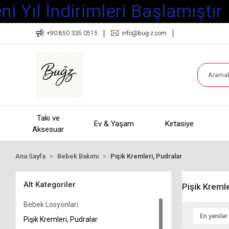
 Yıl İndirimleri Başlamıştır
+90 850 335 0515
info@bug-z.com
Takı ve
Ev & Yaşam
Kırtasiye
Aksesuar
Ana Sayfa
Bebek Bakımı
Pişik Kremleri, Pudralar
Alt Kategoriler
Pişik Kremle
Bebek Losyonları
Pişik Kremleri, Pudralar