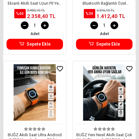
Ekranlı Akıllı Saat Uzun Pil Yeni
Bluetooth Bağlantılı Özel
Nesil
Tasarım Unısex
3.950,10 TL
2.316,10 TL
%40
%39
2.358,40 TL
1.412,40 TL
Adet
Adet
Sepete Ekle
Sepete Ekle
BUĞZ Akıllı Saat Ultra Android
BUĞZ Yeni Nesil Akıllı Saat Çok