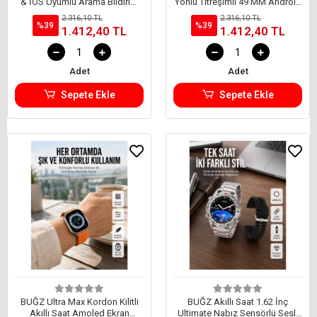
& İOS Uyumlu Arama Bildirim
Yönlü Titreşimli 49 MM Android
Özellikli
ve İOS Uyumlu
2.316,10 TL
2.316,10 TL
%39
%39
1.412,40 TL
1.412,40 TL
Adet
Adet
Sepete Ekle
Sepete Ekle
BUĞZ Ultra Max Kordon Kilitli
BUĞZ Akıllı Saat 1.62 İnç
Akıllı Saat Amoled Ekran
Ultimate Nabız Sensörlü Sesli