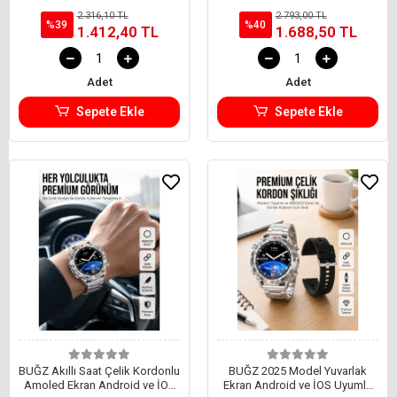
Titreşimli Çağrı Cevaplayabilen
Görüşme Yapabilen Yeni Nesil
2.316,10 TL
2.793,00 TL
%39
%40
1.412,40 TL
1.688,50 TL
Adet
Adet
Sepete Ekle
Sepete Ekle
BUĞZ Akıllı Saat Çelik Kordonlu
BUĞZ 2025 Model Yuvarlak
Amoled Ekran Android ve İOS
Ekran Android ve İOS Uyumlu