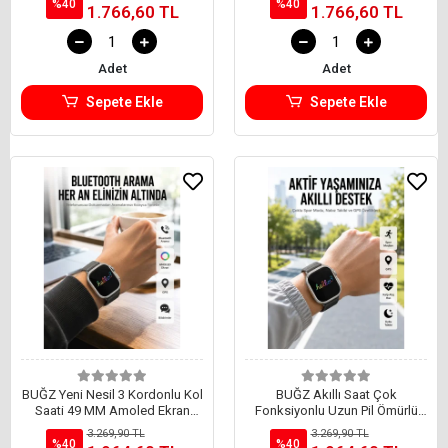
%40
%40
1.766,60 TL
1.766,60 TL
Adet
Adet
Sepete Ekle
Sepete Ekle
BUĞZ Yeni Nesil 3 Kordonlu Kol
BUĞZ Akıllı Saat Çok
Saati 49 MM Amoled Ekran
Fonksiyonlu Uzun Pil Ömürlü
Akıllı Saat
Çağrı Cevaplayabilen Kol Saati
3.269,90 TL
3.269,90 TL
%40
%40