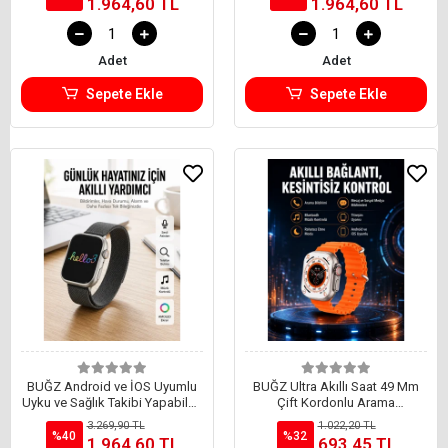
1.964,60 TL
1.964,60 TL
Adet
Adet
Sepete Ekle
Sepete Ekle
BUĞZ Android ve İOS Uyumlu
BUĞZ Ultra Akıllı Saat 49 Mm
Uyku ve Sağlık Takibi Yapabilen
Çift Kordonlu Arama
3 Kordonlu Akıllı Saat
Cevaplama Bluetooth Bağlantılı
3.269,90 TL
1.022,20 TL
%40
%32
1.964,60 TL
693,45 TL