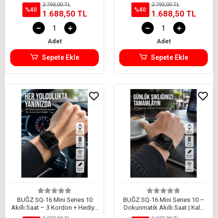
Uyumlu Çağrı Cevaplayabilen
GPS Takibi Yapabilen Akıllı Saat
2.793,00 TL
2.793,00 TL
Yeni Nesil
Yeni Nesil
%40
%40
1.688,50 TL
1.688,50 TL
Adet
Adet
Sepete Ekle
Sepete Ekle
BUĞZ SQ-16 Mini Series 10
BUĞZ SQ-16 Mini Series 10 –
Akıllı Saat – 3 Kordon + Hediye
Dokunmatik Akıllı Saat | Kalp
Bileklik
Ritmi, SpO2, Uyku Takibi