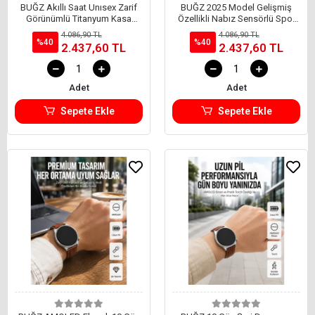
BUĞZ Akıllı Saat Unısex Zarif
BUĞZ 2025 Model Gelişmiş
Görünümlü Titanyum Kasa
Özellikli Nabız Sensörlü Spor
Amoled Ekran Müzik Dinleme
Takibi Yapabilen Titreşimli Saat
4.086,90 TL
4.086,90 TL
%40
%40
2.437,60 TL
2.437,60 TL
Adet
Adet
Sepete Ekle
Sepete Ekle