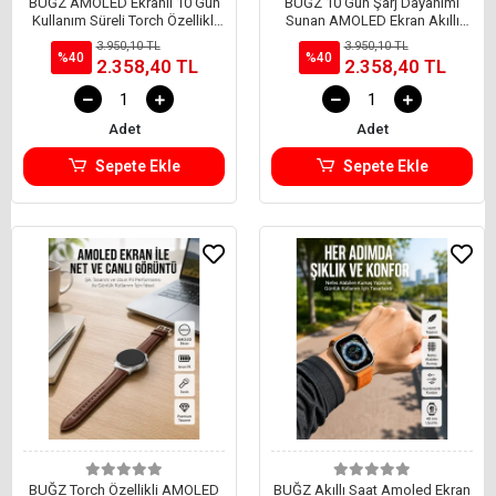
BUĞZ AMOLED Ekranlı 10 Gün
BUĞZ 10 Gün Şarj Dayanımı
Kullanım Süreli Torch Özellikli
Sunan AMOLED Ekran Akıllı
Akıllı Saat Yeni Nesil
Saat Yeni Nesil
3.950,10 TL
3.950,10 TL
%40
%40
2.358,40 TL
2.358,40 TL
Adet
Adet
Sepete Ekle
Sepete Ekle
BUĞZ Torch Özellikli AMOLED
BUĞZ Akıllı Saat Amoled Ekran