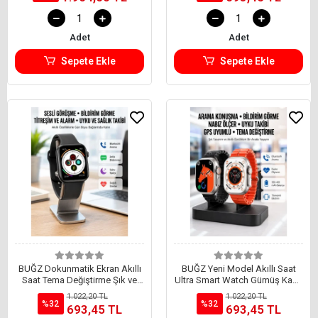
Adet
Adet
Sepete Ekle
Sepete Ekle
BUĞZ Dokunmatik Ekran Akıllı
BUĞZ Yeni Model Akıllı Saat
Saat Tema Değiştirme Şık ve
Ultra Smart Watch Gümüş Kasa
Modern Unısex
45mm Titreşim
1.022,20 TL
1.022,20 TL
%32
%32
693,45 TL
693,45 TL