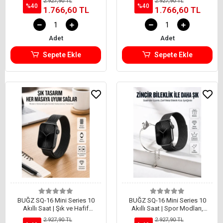
2.927,90 TL
2.927,90 TL
%40
%40
1.766,60 TL
1.766,60 TL
Adet
Adet
Sepete Ekle
Sepete Ekle
BUĞZ SQ-16 Mini Series 10
BUĞZ SQ-16 Mini Series 10
Akıllı Saat | Şık ve Hafif
Akıllı Saat | Spor Modları,
Tasarım, 3 Kordon Seçeneği
Bildirim ve Müzik Kontrolü
2.927,90 TL
2.927,90 TL