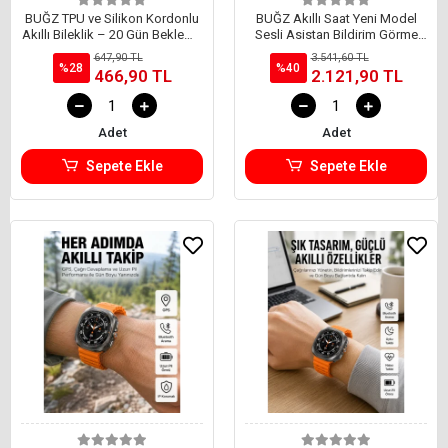
BUĞZ TPU ve Silikon Kordonlu
BUĞZ Akıllı Saat Yeni Model
Akıllı Bileklik – 20 Gün Bekleme
Sesli Asistan Bildirim Görme
Süresi Yeni Nesil
Bluetooth Bağlantılı Müzik
647,90 TL
3.541,60 TL
Dinleme
%28
%40
466,90 TL
2.121,90 TL
Adet
Adet
Sepete Ekle
Sepete Ekle