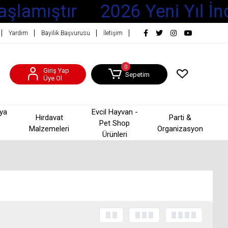
aşlamıştır
2026 Yeni Yıl İnd
Yardım
Bayilik Başvurusu
İletişim
0
Giriş Yap
Sepetim
Üye Ol
şya
Evcil Hayvan -
Hırdavat
Parti &
Pet Shop
Malzemeleri
Organizasyon
Ürünleri