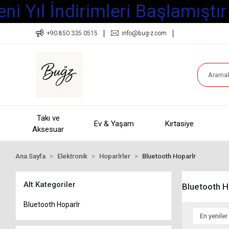
i Yıl İndirimleri Başlamıştır
+90 850 335 0515
info@bug-z.com
Takı ve
Ev & Yaşam
Kırtasiye
Aksesuar
Ana Sayfa
Elektronik
Hoparlrler
Bluetooth Hoparlr
Alt Kategoriler
Bluetooth H
Bluetooth Hoparlr