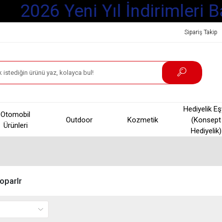
2026 Yeni Yıl İndirimleri B
Sipariş Takip
Hediyelik E
Otomobil
Outdoor
Kozmetik
(Konsept
Ürünleri
Hediyelik)
oparlr