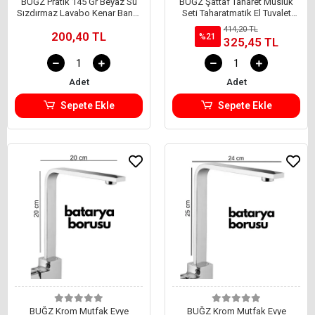
BUĞZ Pratik 145 Gr Beyaz Su
BUĞZ Şattaf Taharet Musluk
Sızdırmaz Lavabo Kenar Bandı
Seti Taharatmatik El Tuvalet
(3.2m)
Sprey Tabancası Köpek Kedi
414,20 TL
200,40 TL
Yıkama Tk111
%21
325,45 TL
Adet
Adet
Sepete Ekle
Sepete Ekle
BUĞZ Krom Mutfak Evye
BUĞZ Krom Mutfak Evye