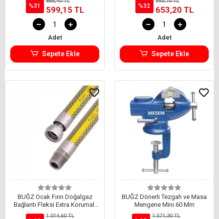
866,40 TL
955,70 TL
%31
%32
599,15 TL
653,20 TL
Adet
Adet
Sepete Ekle
Sepete Ekle
BUĞZ Ocak Fırın Doğalgaz
BUĞZ Dönerli Tezgah ve Masa
Bağlantı Fleksi Extra Korumalı
Mengene Mini 60 Mm
Hortum 1.50 Metre
1.014,60 TL
1.571,30 TL