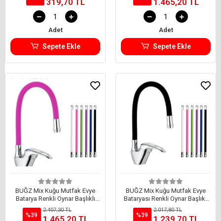
319,70 TL
1.465,20 TL
Adet
Adet
Sepete Ekle
Sepete Ekle
BUĞZ Mix Kuğu Mutfak Evye
BUĞZ Mix Kuğu Mutfak Evye
Batarya Renkli Oynar Başlıklı
Bataryası Renkli Oynar Başlıklı
Pembe
Siyah
2.407,30 TL
2.017,80 TL
%39
%39
1.465,20 TL
1.239,70 TL