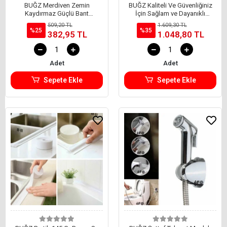
BUĞZ Merdiven Zemin
BUĞZ Kaliteli Ve Güvenliğiniz
Kaydırmaz Güçlü Bant
İçin Sağlam ve Dayanıklı
Yapışkanlı Kaymaz Bant Siyah
Çözüm Silindirli Gömme Kilit
509,20 TL
1.609,30 TL
25 mm X 5 Metre
Yuma
%25
%35
382,95 TL
1.048,80 TL
Adet
Adet
Sepete Ekle
Sepete Ekle