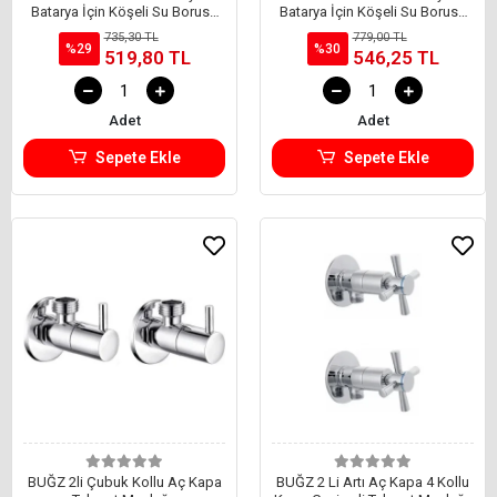
Batarya İçin Köşeli Su Borusu
Batarya İçin Köşeli Su Borusu
Paslanmaz ve Eca Uyumlu
Paslanmaz ve Eca Uyumlu
735,30 TL
779,00 TL
20x20
25x25
%29
%30
519,80 TL
546,25 TL
Adet
Adet
Sepete Ekle
Sepete Ekle
BUĞZ 2li Çubuk Kollu Aç Kapa
BUĞZ 2 Li Artı Aç Kapa 4 Kollu