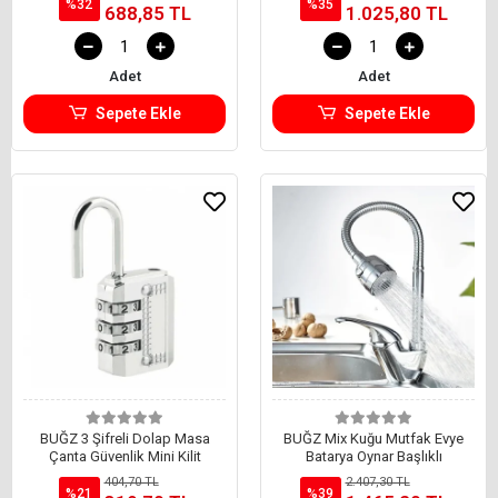
%32
%35
688,85 TL
1.025,80 TL
Adet
Adet
Sepete Ekle
Sepete Ekle
BUĞZ 3 Şifreli Dolap Masa
BUĞZ Mix Kuğu Mutfak Evye
Çanta Güvenlik Mini Kilit
Batarya Oynar Başlıklı
404,70 TL
2.407,30 TL
%21
%39