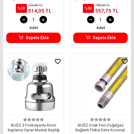
Hortum 0.50 Cm
30 Cm
725,80 TL
798,00 TL
%29
%30
514,05 TL
557,75 TL
Adet
Adet
Sepete Ekle
Sepete Ekle
BUĞZ 3 Fonksiyonlu Krom
BUĞZ Ocak Fırın Doğalgaz
Kaplama Oynar Musluk Başlığı
Bağlantı Fleksi Extra Korumalı