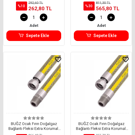
Hortum 0.75 Cm
292,60 TL
811,30 TL
%10
%30
262,80 TL
565,80 TL
Adet
Adet
Sepete Ekle
Sepete Ekle
BUĞZ Ocak Fırın Doğalgaz
BUĞZ Ocak Fırın Doğalgaz
Bağlantı Fleksi Extra Korumalı
Bağlantı Fleksi Extra Korumalı
Hortum 1 Metre
Hortum 1.25 Cm