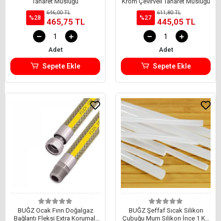
Taharet Musluğu
Krom Çevirveli Taharet Musluğu
646,00 TL
611,80 TL
%28
%27
465,75 TL
445,05 TL
Adet
Adet
Sepete Ekle
Sepete Ekle
BUĞZ Ocak Fırın Doğalgaz
BUĞZ Şeffaf Sıcak Silikon
Bağlantı Fleksi Extra Korumalı
Çubuğu Mum Silikon İnce 1 Kg