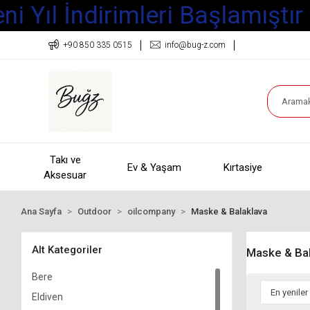
i Yıl İndirimleri Başlamıştır
+90 850 335 0515
info@bug-z.com
Takı ve
Ev & Yaşam
Kırtasiye
Aksesuar
Ana Sayfa
Outdoor
oilcompany
Maske & Balaklava
Alt Kategoriler
Maske & Bal
Bere
Eldiven