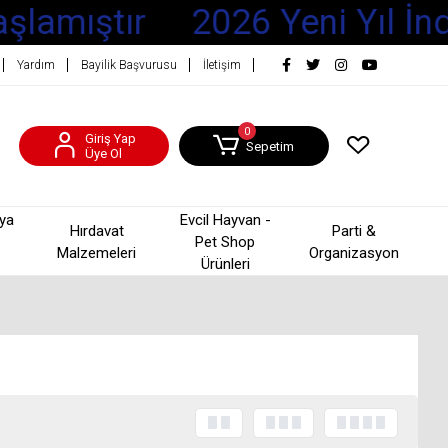
şlamıştır
2026 Yeni Yıl İnd
Yardım
Bayilik Başvurusu
İletişim
0
Giriş Yap
Sepetim
Üye Ol
şya
Evcil Hayvan -
Hırdavat
Parti &
Pet Shop
Malzemeleri
Organizasyon
Ürünleri