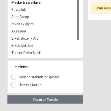
Maske & Balaklava
Ürün bul
Boyunluk
Spor Çorap
erkek ev giyim
Aksesuar
Erkek Boxer - Slip
Erkek İçlik Set
Termal Giyim & İçlik
Koruyucu Donanım
Listeleme
Tip II Maske
Sadece stoktakileri göster
Ücretsiz Kargo
Seçimleri Temizle