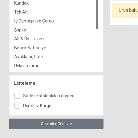
Kundak
Ürün bul
Tek Alt
İç Çamaşırı ve Çorap
Şapka
Alt & Üst Takım
Bebek Battaniye
Ayakkabı, Patik
Uyku Tulumu
Hastane Çıkışı & Mevlit Takımı
Listeleme
Pijama Takım
Tulum
Sadece stoktakileri göster
Eldiven
Ücretsiz Kargo
Mendil - Bez
Yelek
Seçimleri Temizle
Elbise