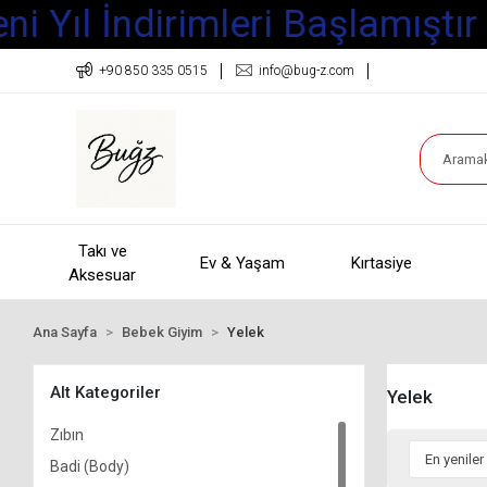
i Yıl İndirimleri Başlamıştır
+90 850 335 0515
info@bug-z.com
Takı ve
Ev & Yaşam
Kırtasiye
Aksesuar
Ana Sayfa
Bebek Giyim
Yelek
Alt Kategoriler
Yelek
Zıbın
Badi (Body)