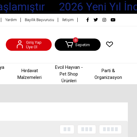
şlamıştır
2026 Yeni Yıl İnd
Yardım
Bayilik Başvurusu
İletişim
0
Giriş Yap
Sepetim
Üye Ol
şya
Evcil Hayvan -
Hırdavat
Parti &
Pet Shop
Malzemeleri
Organizasyon
Ürünleri