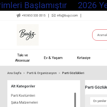
mleri Başlamıştır
2026 Yeni 
+90 850 335 0515
info@bug-z.com
Takı ve
Ev & Yaşam
Kırtasiye
Aksesuar
Ana Sayfa
Parti & Organizasyon
Parti Gözlükleri
Alt Kategoriler
Parti Gözlük
Parti Kostümleri
Şaka Malzemeleri