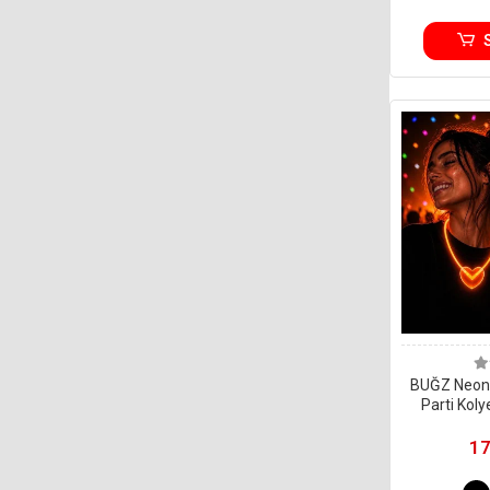
BUĞZ Neon I
Parti Kol
17