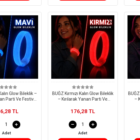
lın Glow Bileklik –
BUĞZ Kırmızı Kalın Glow Bileklik
BUĞZ 
an Parti Ve Festival
– Kırılarak Yanan Parti Ve
– 
Bilekliği
Festival Bilekliği
6,28 TL
176,28 TL
Adet
Adet