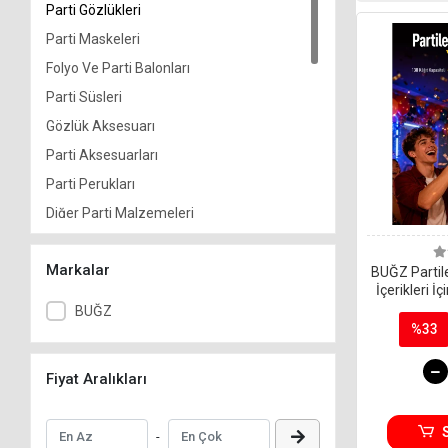
Parti Gözlükleri
Parti Maskeleri
Folyo Ve Parti Balonları
Parti Süsleri
Gözlük Aksesuarı
Parti Aksesuarları
Parti Perukları
Diğer Parti Malzemeleri
Balon Standı
Markalar
Yılbaşı Ürünleri
BUĞZ Partil
İçerikleri İ
Parti Kostmleri
Oyunca
BUĞZ
%33
Dier Parti Malzemeleri
Parti Peruklar
Fiyat Aralıkları
aka Malzemeleri
Parti Gzlkleri
-
Folyo Ve Parti Balonlar