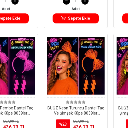
Adet
Adet
Sepete Ekle
Sepete Ekle
Pembe Dantel Taç
BUĞZ Neon Turuncu Dantel Taç
BUĞZ 
k Küpe 8039ler
Ve Şimşek Küpe 8039ler
Şimş
ar Parti Seti
9039lar Parti Seti
567,99 TL
567,99 TL
%23
436,73 TL
436,73 TL