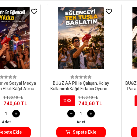
er ve Sosyal Medya
BUĞZ AA Pil ile Çalışan, Kolay
BUĞZ E
çin Etkili Kâğıt Atma
Kullanımlı Kâğıt Fırlatıcı Oyuncak
Para
ğı Yeni Nesil
Yeni Nesil
1.100,10 TL
1.100,10 TL
%33
740,60 TL
740,60 TL
Adet
Adet
Sepete Ekle
Sepete Ekle