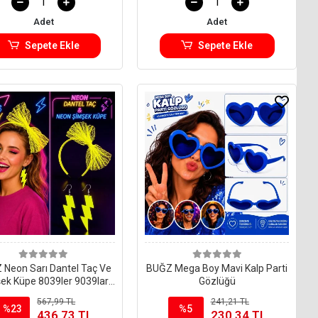
Adet
Adet
Sepete Ekle
Sepete Ekle
Neon Sarı Dantel Taç Ve
BUĞZ Mega Boy Mavi Kalp Parti
ek Küpe 8039ler 9039lar
Gözlüğü
Parti Seti
567,99 TL
241,21 TL
%23
%5
436,73 TL
230,34 TL