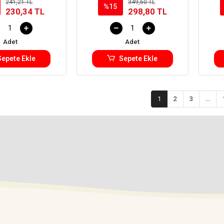
241,21 TL
349,60 TL
%15
230,34 TL
298,80 TL
Adet
Adet
Sepete Ekle
Sepete Ekle
1
2
3
...