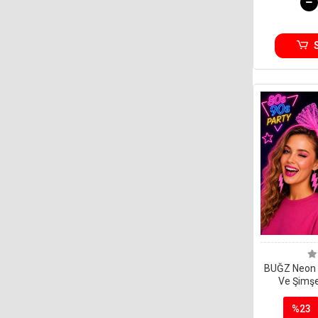
BUĞZ Neon 
Ve Şimşe
9039l
%23