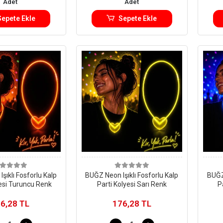
Adet
Adet
Sepete Ekle
Sepete Ekle
şıklı Fosforlu Kalp
BUĞZ Neon Işıklı Fosforlu Kalp
BUĞZ 
yesi Turuncu Renk
Parti Kolyesi Sarı Renk
P
6,28 TL
176,28 TL