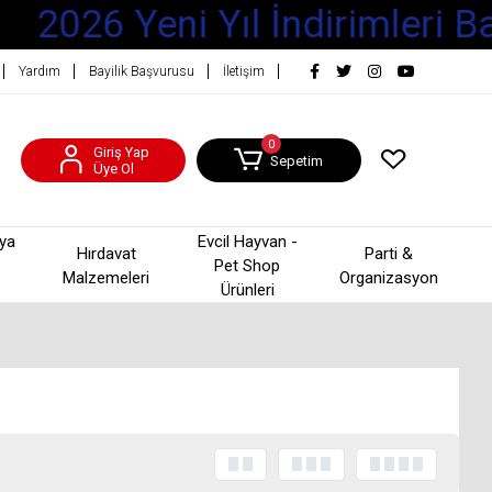
2026 Yeni Yıl İndirimleri Baş
Yardım
Bayilik Başvurusu
İletişim
0
Giriş Yap
Sepetim
Üye Ol
şya
Evcil Hayvan -
Hırdavat
Parti &
Pet Shop
Malzemeleri
Organizasyon
Ürünleri