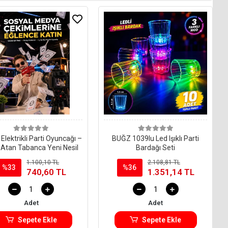
lektrikli Parti Oyuncağı –
BUĞZ 1039lu Led Işıklı Parti
 Atan Tabanca Yeni Nesil
Bardağı Seti
1.100,10 TL
2.108,81 TL
%33
%36
740,60 TL
1.351,14 TL
Adet
Adet
Sepete Ekle
Sepete Ekle