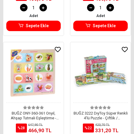
Adet
Adet
Sepete Ekle
Sepete Ekle
BUĞZ ONY-360-361 Onyıl,
BUĞZ 3222 DıyToy Süper Renkli
Ahşap Tutmalı Eşleştirme -
4'lü Puzzle - Çiftlik /
Hangi Hayvan Ne Yer - 1 Adet
8+12+16+24 Parça Puzzle
647,90 TL
423,70 TL
Fiyatı
%28
%22
466,90 TL
331,20 TL