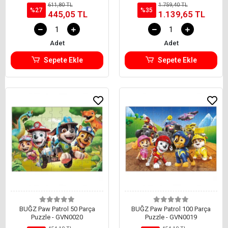
611,80 TL
1.759,40 TL
%27
%35
445,05 TL
1.139,65 TL
Adet
Adet
Sepete Ekle
Sepete Ekle
BUĞZ Paw Patrol 50 Parça
BUĞZ Paw Patrol 100 Parça
Puzzle - GVN0020
Puzzle - GVN0019