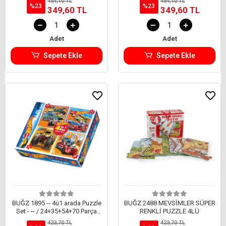
454,10 TL
454,10 TL
%23
%23
349,60 TL
349,60 TL
Adet
Adet
Sepete Ekle
Sepete Ekle
BUĞZ 1895 -- 4ü1 arada Puzzle
BUĞZ 2488 MEVSİMLER SÜPER
Set - -- / 24+35+54+70 Parça
RENKLİ PUZZLE 4LÜ
Puzzle
423,70 TL
423,70 TL