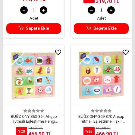
319,70 TL
Adet
Adet
Sepete Ekle
Sepete Ekle
BUĞZ ONY-363-364 Ahşap
BUĞZ ONY-369-370 Ahşap
Tutmalı Eşleştirme Hangi
Tutmalı Eşleştirme İlişkili
Hayvan Nerede Yaşar -Onyıl
Nesneler -Onyıl
647,90 TL
647,90 TL
%28
%28
466,90 TL
466,90 TL