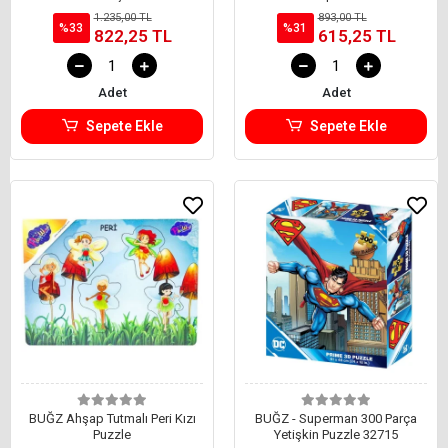
1.235,00 TL
893,00 TL
%33
%31
822,25 TL
615,25 TL
Adet
Adet
Sepete Ekle
Sepete Ekle
BUĞZ Ahşap Tutmalı Peri Kızı
BUĞZ - Superman 300 Parça
Puzzle
Yetişkin Puzzle 32715