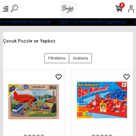
0
 Yıl İndirimleri Başlamıştır
2026 Yeni Yıl İndirimleri Başlamıştır
20
Çocuk Puzzle ve Yapboz
Filtreleme
Sıralama