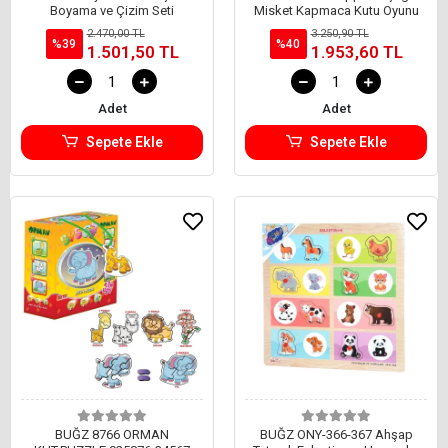
Boyama ve Çizim Seti
Misket Kapmaca Kutu Oyunu
2.470,00 TL
3.250,90 TL
%39
%40
1.501,50 TL
1.953,60 TL
Adet
Adet
Sepete Ekle
Sepete Ekle
BUĞZ 8766 ORMAN
BUĞZ ONY-366-367 Ahşap