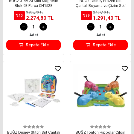
BUĞZ 3.75CM Mini Magnetic
BUĞZ Disney Frozen Sırt
Blok 93 Parça CH1528
Çantalı Boyama ve Çizim Seti
3.805,70 TL
2.107,10 TL
%40
%39
2.274,80 TL
1.291,40 TL
Adet
Adet
Sepete Ekle
Sepete Ekle
BUĞZ Disney Stitch Sırt Çantalı
BUĞZ Tonton Hippolar Çılgın