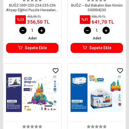
BUĞZ ONY-233-234-235-236
BUĞZ -- Bul Bakalım Ben Kimim
Ahşap Eğitici Puzzle Havaalanı -
S00004230
1 Adet Stokta Olan Gönderilir
465,50 TL
936,70 TL
%23
%31
356,50 TL
641,70 TL
Adet
Adet
Sepete Ekle
Sepete Ekle