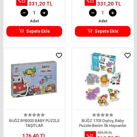
%22
%22
331,20 TL
331,20 TL
Adet
Adet
Sepete Ekle
Sepete Ekle
BUĞZ BYB003 BABY PUZZLE
BUĞZ 1703 Dıytoy, Baby
TAŞITLAR
Puzzle-Benim İlk Hayvanlar
404,70 TL
176,40 TL
%21