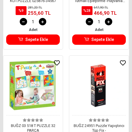
KUT.PUZZLE 025876-34567
Tutmalı Eşleştirme -Hayvanlar
ve Yavruları
281,20 TL
647,90 TL
%9
%28
255,60 TL
466,90 TL
Adet
Adet
Sepete Ekle
Sepete Ekle
BUĞZ 03 518 T PUZZLE 32
BUĞZ 24951 Puzzle Yapıştırıcı
PARÇA
Tüp Fix -