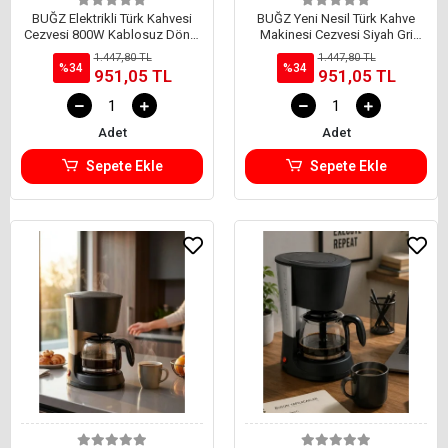
BUĞZ Elektrikli Türk Kahvesi
BUĞZ Yeni Nesil Türk Kahve
Cezvesi 800W Kablosuz Döner
Makinesi Cezvesi Siyah Gri
Tabanlı
Kablolu Pratik
1.447,80 TL
1.447,80 TL
%34
%34
951,05 TL
951,05 TL
Adet
Adet
Sepete Ekle
Sepete Ekle