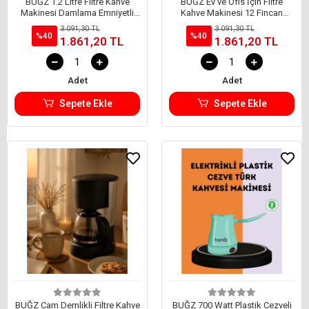
BUĞZ 1.2 Litre Filtre Kahve
BUĞZ Ev ve Ofis İçin Filtre
Makinesi Damlama Emniyetli
Kahve Makinesi 12 Fincan
Cam Karaflı
Kapasiteli Kahve Makinesi
3.091,30 TL
3.091,30 TL
%40
%40
1.861,20 TL
1.861,20 TL
Adet
Adet
Sepete Ekle
Sepete Ekle
BUĞZ Cam Demlikli Filtre Kahve
BUĞZ 700 Watt Plastik Cezveli