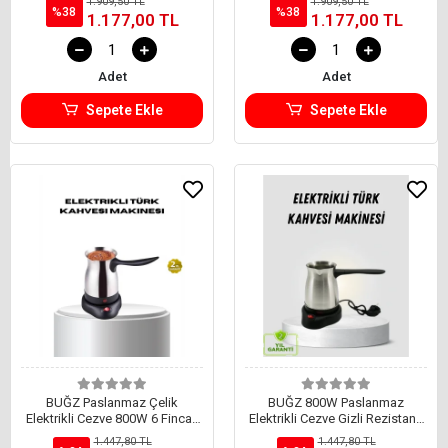
1.909,50 TL
1.909,50 TL
Makinesi
%38
%38
1.177,00 TL
1.177,00 TL
Adet
Adet
Sepete Ekle
Sepete Ekle
BUĞZ Paslanmaz Çelik
BUĞZ 800W Paslanmaz
Elektrikli Cezve 800W 6 Fincan
Elektrikli Cezve Gizli Rezistans
Kapasiteli
ve Ergonomik Kulp
1.447,80 TL
1.447,80 TL