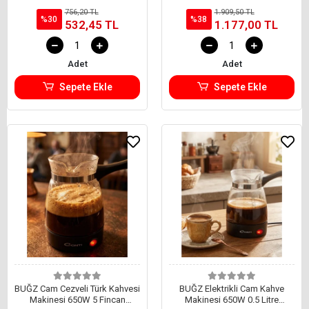
Kapasiteli Elektrikli Türk
756,20 TL
1.909,50 TL
Kahvesi Makinesi
%30
%38
532,45 TL
1.177,00 TL
Adet
Adet
Sepete Ekle
Sepete Ekle
BUĞZ Cam Cezveli Türk Kahvesi
BUĞZ Elektrikli Cam Kahve
Makinesi 650W 5 Fincan
Makinesi 650W 0.5 Litre