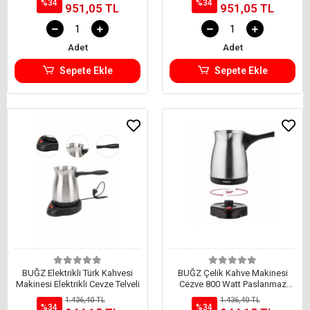
%34
%34
951,05 TL
951,05 TL
Adet
Adet
Sepete Ekle
Sepete Ekle
BUĞZ Elektrikli Türk Kahvesi
BUĞZ Çelik Kahve Makinesi
Makinesi Elektrikli Cevze Telveli
Cezve 800 Watt Paslanmaz
Çelik Türk Kahvesi Makinesi
1.436,40 TL
1.436,40 TL
%34
%34