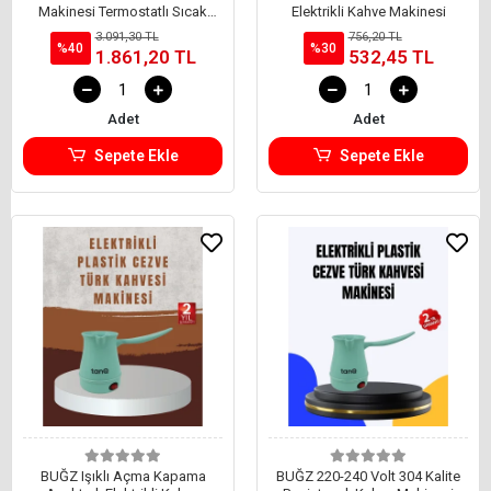
Makinesi Termostatlı Sıcak
Elektrikli Kahve Makinesi
Tutma Sistemli
3.091,30 TL
756,20 TL
%40
%30
1.861,20 TL
532,45 TL
Adet
Adet
Sepete Ekle
Sepete Ekle
BUĞZ Işıklı Açma Kapama
BUĞZ 220-240 Volt 304 Kalite