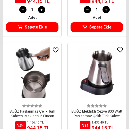
944,15 TL
944,15 TL
Adet
Adet
Sepete Ekle
Sepete Ekle
BUĞZ Paslanmaz Çelik Türk
BUĞZ Elektrikli Cezve 800 Watt
Kahvesi Makinesi 6 Fincan
Paslanmaz Çelik Türk Kahve
Kpasiteli Elektrikli Cezve
Makinesi Saplı
1.436,40 TL
1.436,40 TL
%34
%34
944,15 TL
944,15 TL