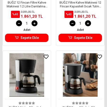
BUĞZ 12 Fincan Filtre Kahve
BUĞZ Filtre Kahve Makinesi 12
Makinesi 1.2 Litre Damlatmaz
Fincan Kapasiteli Sıcak Tutma
Sistem Kahve Makinesi
Özellikli
3.091,30 TL
3.091,30 TL
%40
%40
1.861,20 TL
1.861,20 TL
Adet
Adet
Sepete Ekle
Sepete Ekle