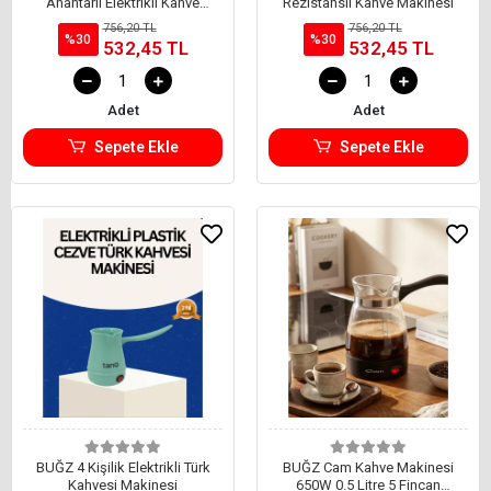
Anahtarlı Elektrikli Kahve
Rezistanslı Kahve Makinesi
Cezvesi
756,20 TL
756,20 TL
%30
%30
532,45 TL
532,45 TL
Adet
Adet
Sepete Ekle
Sepete Ekle
BUĞZ 4 Kişilik Elektrikli Türk
BUĞZ Cam Kahve Makinesi
Kahvesi Makinesi
650W 0.5 Litre 5 Fincan