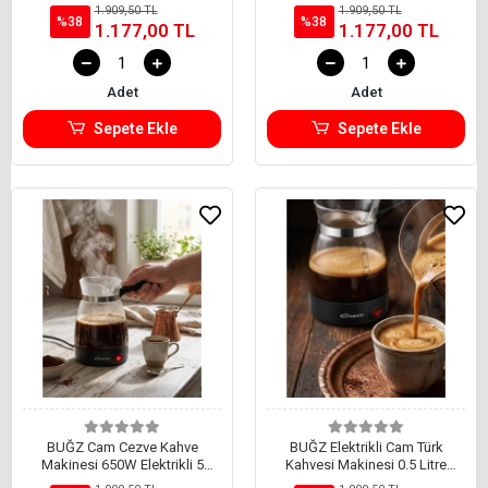
Kapasiteli Elektrikli Kahve
Kapasiteli Türk Kahvesi
1.909,50 TL
1.909,50 TL
Makinesi
Makinesi
%38
%38
1.177,00 TL
1.177,00 TL
Adet
Adet
Sepete Ekle
Sepete Ekle
BUĞZ Cam Cezve Kahve
BUĞZ Elektrikli Cam Türk
Makinesi 650W Elektrikli 5
Kahvesi Makinesi 0.5 Litre
Fincan Kapasiteli Türk Kahvesi
650W Kahve Yapma Makinesi