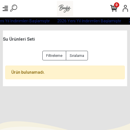
0
i Yıl İndirimleri Başlamıştır
2026 Yeni Yıl İndirimleri Başlamıştır
2
Su Ürünleri Seti
Filtreleme
Sıralama
Ürün bulunamadı.