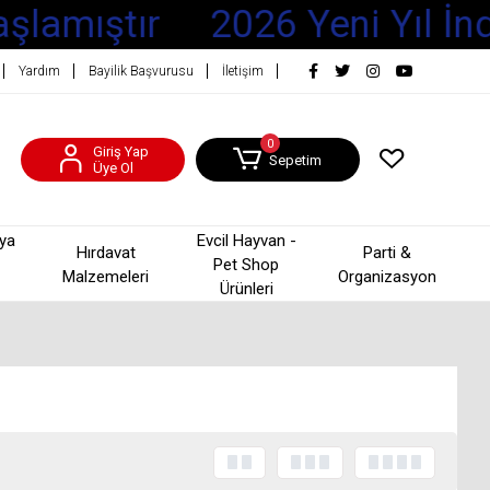
şlamıştır
2026 Yeni Yıl İnd
Yardım
Bayilik Başvurusu
İletişim
0
Giriş Yap
Sepetim
Üye Ol
şya
Evcil Hayvan -
Hırdavat
Parti &
Pet Shop
Malzemeleri
Organizasyon
Ürünleri