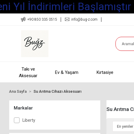
i Yıl İndirimleri Başlamıştır
+90 850 335 0515
info@bug-z.com
Takı ve
Ev & Yaşam
Kırtasiye
Aksesuar
Ana Sayfa
Su Arıtma Cihazı Aksesuarı
Markalar
Su Arıtma C
Liberty