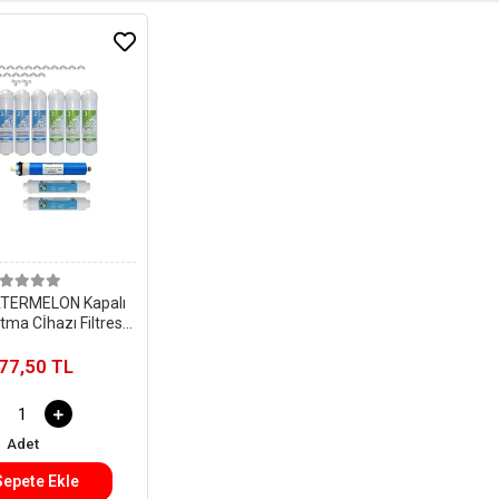
TERMELON Kapalı
tma Cİhazı Filtresi
Yıllık Bakım Seti
on Membranlı)
77,50 TL
Adet
Sepete Ekle