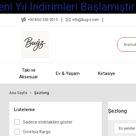
i Yıl İndirimleri Başlamıştır
+90 850 335 0515
info@bug-z.com
Takı ve
Ev & Yaşam
Kırtasiye
Aksesuar
Ana Sayfa
Şezlong
Listeleme
Şezlong
Sadece stoktakileri göster
Ücretsiz Kargo