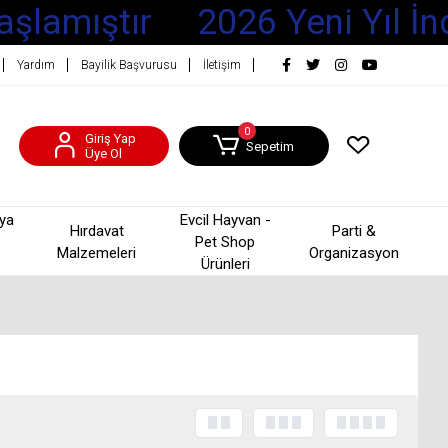
aşlamıştır
2026 Yeni Yıl İnd
Yardım
Bayilik Başvurusu
İletişim
0
Giriş Yap
Sepetim
Üye Ol
şya
Evcil Hayvan -
Hırdavat
Parti &
Pet Shop
Malzemeleri
Organizasyon
Ürünleri