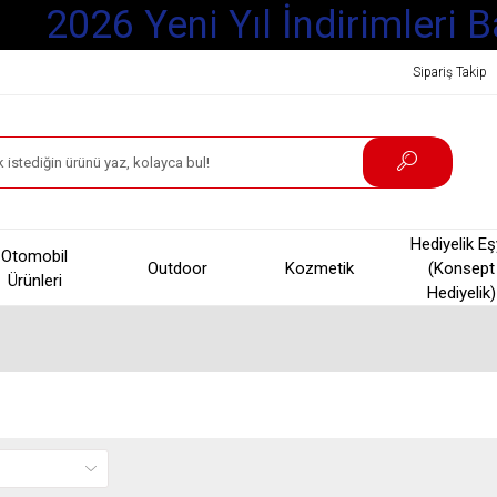
2026 Yeni Yıl İndirimleri B
Sipariş Takip
Hediyelik E
Otomobil
Outdoor
Kozmetik
(Konsept
Ürünleri
Hediyelik)