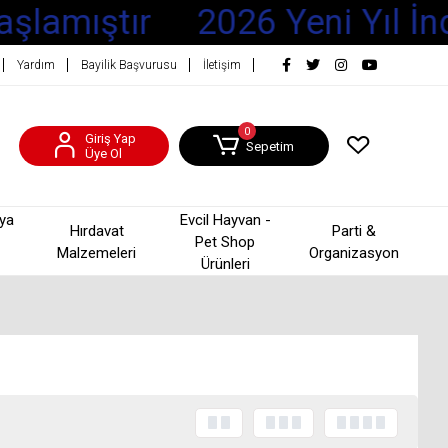
aşlamıştır
2026 Yeni Yıl İnd
Yardım
Bayilik Başvurusu
İletişim
0
Giriş Yap
Sepetim
Üye Ol
şya
Evcil Hayvan -
Hırdavat
Parti &
Pet Shop
Malzemeleri
Organizasyon
Ürünleri