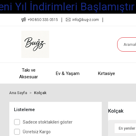
i Yıl İndirimleri Başlamıştır
+90 850 335 0515
info@bug-z.com
Takı ve
Ev & Yaşam
Kırtasiye
Aksesuar
Ana Sayfa
Kolçak
Listeleme
Kolçak
Sadece stoktakileri göster
Ücretsiz Kargo