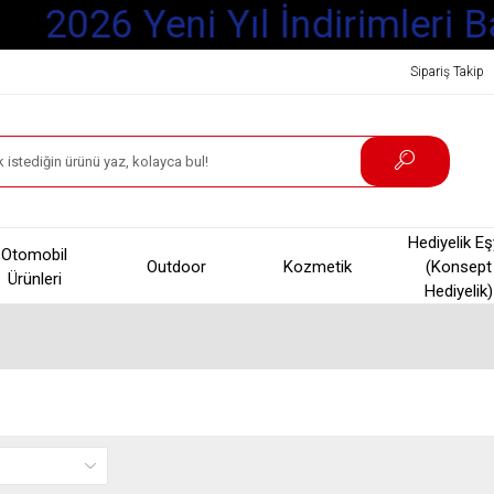
2026 Yeni Yıl İndirimleri B
Sipariş Takip
Hediyelik E
Otomobil
Outdoor
Kozmetik
(Konsept
Ürünleri
Hediyelik)