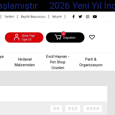
şlamıştır
2026 Yeni Yıl İnd
Yardım
Bayilik Başvurusu
İletişim
0
Giriş Yap
Sepetim
Üye Ol
şya
Evcil Hayvan -
Hırdavat
Parti &
Pet Shop
Malzemeleri
Organizasyon
Ürünleri