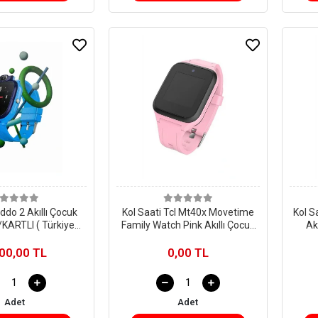
iddo 2 Akıllı Çocuk
Kol Saati Tcl Mt40x Movetime
Kol S
/KARTLI ( Türkiye
Family Watch Pink Akıllı Çocuk
arantili)
Saati
00,00 TL
0,00 TL
Adet
Adet