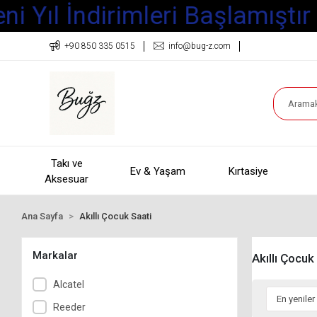
i Yıl İndirimleri Başlamıştır
+90 850 335 0515
info@bug-z.com
Takı ve
Ev & Yaşam
Kırtasiye
Aksesuar
Ana Sayfa
Akıllı Çocuk Saati
Markalar
Akıllı Çocuk
Alcatel
Reeder