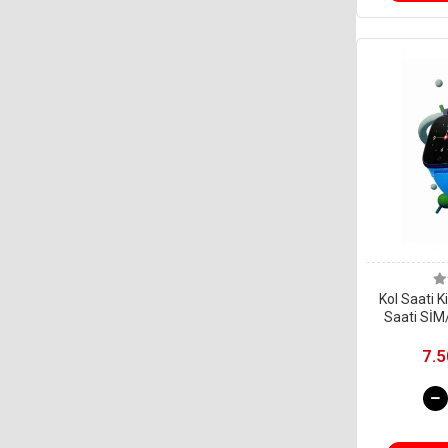
Kol Saati K
Saati SİM
G
7.5