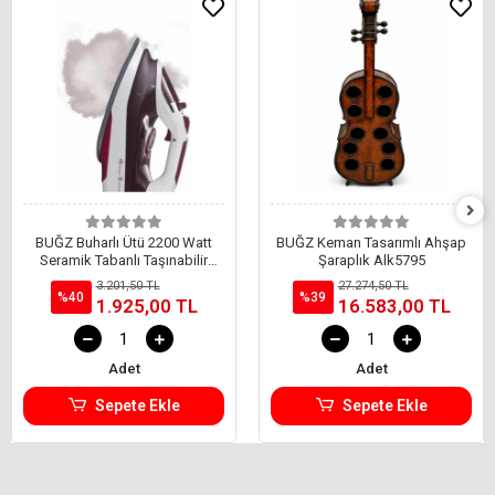
BUĞZ Buharlı Ütü 2200 Watt
BUĞZ Keman Tasarımlı Ahşap
Seramik Tabanlı Taşınabilir
Şaraplık Alk5795
Kablolu Ütü
3.201,50 TL
27.274,50 TL
%40
%39
1.925,00 TL
16.583,00 TL
Adet
Adet
Sepete Ekle
Sepete Ekle