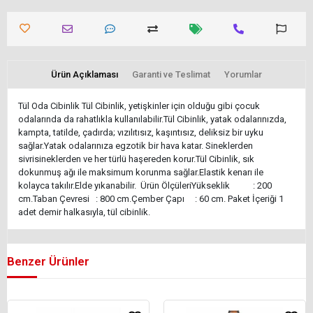
Ürün Açıklaması
Garanti ve Teslimat
Yorumlar
Tül Oda Cibinlik Tül Cibinlik, yetişkinler için olduğu gibi çocuk
odalarında da rahatlıkla kullanılabilir.Tül Cibinlik, yatak odalarınızda,
kampta, tatilde, çadırda; vızılıtısız, kaşıntısız, deliksiz bir uyku
sağlar.Yatak odalarınıza egzotik bir hava katar. Sineklerden
sivrisineklerden ve her türlü haşereden korur.Tül Cibinlik, sık
dokunmuş ağı ile maksimum korunma sağlar.Elastik kenarı ile
kolayca takılır.Elde yıkanabilir. Ürün ÖlçüleriYükseklik : 200
cm.Taban Çevresi : 800 cm.Çember Çapı : 60 cm. Paket İçeriği 1
adet demir halkasıyla, tül cibinlik.
Benzer Ürünler