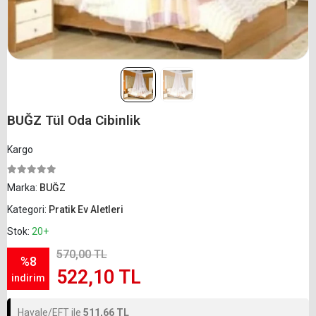
BUĞZ Tül Oda Cibinlik
Kargo
Marka:
BUĞZ
Kategori:
Pratik Ev Aletleri
Stok:
20+
570,00 TL
%8
522,10 TL
indirim
Havale/EFT ile
511,66 TL