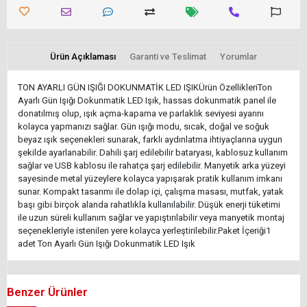
Ürün Açıklaması
Garanti ve Teslimat
Yorumlar
TON AYARLI GÜN IŞIĞI DOKUNMATİK LED IŞIKÜrün ÖzellikleriTon
Ayarlı Gün Işığı Dokunmatik LED Işık, hassas dokunmatik panel ile
donatılmış olup, ışık açma-kapama ve parlaklık seviyesi ayarını
kolayca yapmanızı sağlar. Gün ışığı modu, sıcak, doğal ve soğuk
beyaz ışık seçenekleri sunarak, farklı aydınlatma ihtiyaçlarına uygun
şekilde ayarlanabilir. Dahili şarj edilebilir bataryası, kablosuz kullanım
sağlar ve USB kablosu ile rahatça şarj edilebilir. Manyetik arka yüzeyi
sayesinde metal yüzeylere kolayca yapışarak pratik kullanım imkanı
sunar. Kompakt tasarımı ile dolap içi, çalışma masası, mutfak, yatak
başı gibi birçok alanda rahatlıkla kullanılabilir. Düşük enerji tüketimi
ile uzun süreli kullanım sağlar ve yapıştırılabilir veya manyetik montaj
seçenekleriyle istenilen yere kolayca yerleştirilebilir.Paket İçeriği1
adet Ton Ayarlı Gün Işığı Dokunmatik LED Işık
Benzer Ürünler