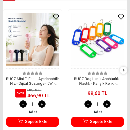
BUĞZ Mini El Fanı - Ayarlanabilir
BUĞZ Boş İsimli Anahtarlık -
Hız - Dijital Gösterge - 5W -
Plastik - Karışık Renk -
Karışık Renk
Kişiselleştirilebilir
604,20 TL
99,60 TL
%23
466,90 TL
Adet
Adet
Sepete Ekle
Sepete Ekle