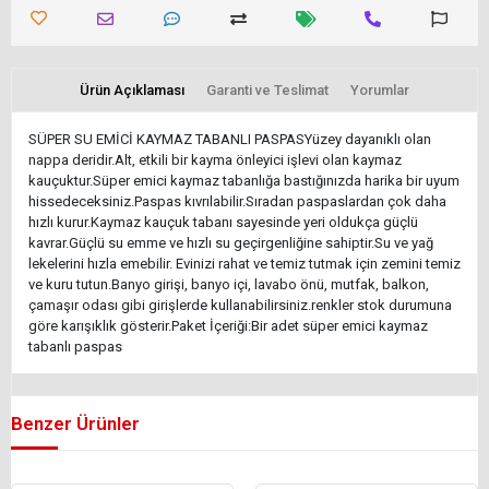
Ürün Açıklaması
Garanti ve Teslimat
Yorumlar
SÜPER SU EMİCİ KAYMAZ TABANLI PASPASYüzey dayanıklı olan
nappa deridir.Alt, etkili bir kayma önleyici işlevi olan kaymaz
kauçuktur.Süper emici kaymaz tabanlığa bastığınızda harika bir uyum
hissedeceksiniz.Paspas kıvrılabilir.Sıradan paspaslardan çok daha
hızlı kurur.Kaymaz kauçuk tabanı sayesinde yeri oldukça güçlü
kavrar.Güçlü su emme ve hızlı su geçirgenliğine sahiptir.Su ve yağ
lekelerini hızla emebilir. Evinizi rahat ve temiz tutmak için zemini temiz
ve kuru tutun.Banyo girişi, banyo içi, lavabo önü, mutfak, balkon,
çamaşır odası gibi girişlerde kullanabilirsiniz.renkler stok durumuna
göre karışıklık gösterir.Paket İçeriği:Bir adet süper emici kaymaz
tabanlı paspas
Benzer Ürünler