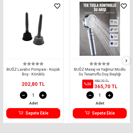
BUĞZ Lavabo Pompası - Küçük
BUĞZ Masaj ve Yağmur Modlu
Boy - Körüklü
Su Tasarruflu Duş Başlığı
480,70 TL
202,80 TL
%24
365,70 TL
Adet
Adet
Sepete Ekle
Sepete Ekle