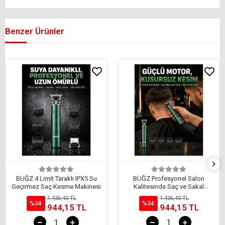
Benzer Ürünler
BUĞZ 4 Limit Taraklı IPX5 Su
BUĞZ Profesyonel Salon
Geçirmez Saç Kesme Makinesi
Kalitesinde Saç ve Sakal
Kesme Makinesi
1.436,40 TL
1.436,40 TL
%34
%34
944,15 TL
944,15 TL