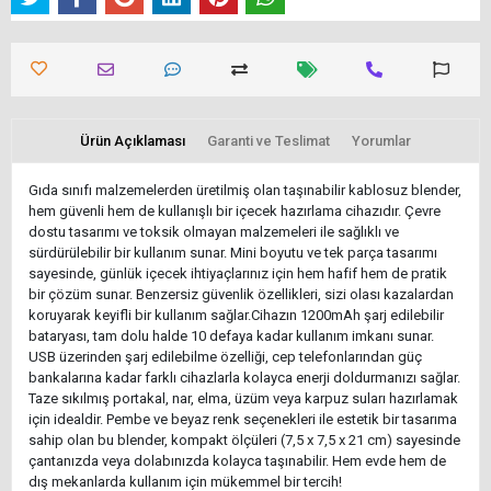
Ürün Açıklaması
Garanti ve Teslimat
Yorumlar
Gıda sınıfı malzemelerden üretilmiş olan taşınabilir kablosuz blender,
hem güvenli hem de kullanışlı bir içecek hazırlama cihazıdır. Çevre
dostu tasarımı ve toksik olmayan malzemeleri ile sağlıklı ve
sürdürülebilir bir kullanım sunar. Mini boyutu ve tek parça tasarımı
sayesinde, günlük içecek ihtiyaçlarınız için hem hafif hem de pratik
bir çözüm sunar. Benzersiz güvenlik özellikleri, sizi olası kazalardan
koruyarak keyifli bir kullanım sağlar.Cihazın 1200mAh şarj edilebilir
bataryası, tam dolu halde 10 defaya kadar kullanım imkanı sunar.
USB üzerinden şarj edilebilme özelliği, cep telefonlarından güç
bankalarına kadar farklı cihazlarla kolayca enerji doldurmanızı sağlar.
Taze sıkılmış portakal, nar, elma, üzüm veya karpuz suları hazırlamak
için idealdir. Pembe ve beyaz renk seçenekleri ile estetik bir tasarıma
sahip olan bu blender, kompakt ölçüleri (7,5 x 7,5 x 21 cm) sayesinde
çantanızda veya dolabınızda kolayca taşınabilir. Hem evde hem de
dış mekanlarda kullanım için mükemmel bir tercih!