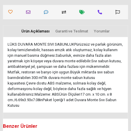
Ürün Açıklaması
Garanti ve Teslimat
Yorumlar
LÜKS DUVARA MONTE SIVI SABUNLUKPürüzsüz ve parlak görünüm,
kolay temizlenebilir, hassas emzik atık oluşturmaz, kolay kullanım
için manuel basma düğmesi.Sabunluk, evinize daha fazla alan
yaratmak için köşeye veya duvara monte edilebilir.Sıvı sabun kutusu,
antibakteriyel jel, şampuan ve daha fazlası için mükemmeldir.
Mutfak, restoran ve banyo için uygun.Büyük miktarda sıvı sabun
barındırabilen 300 ml'lik duvara monte sabun kutusu
kapasitesi.Çevre dostu ABS malzeme, solması kolay değil,
deformasyonu kolay değil, böylece daha fazla sağlık ve hijyen
kullanabilirsiniz.Malzeme: ABSÜrün Ölçüleri17 cm. x 10 cm. x 8
cm./6.69x3.93x7.08inPaket İçeriği1 adet Duvara Monte Sıvı Sabun
Kutusu
Benzer Ürünler