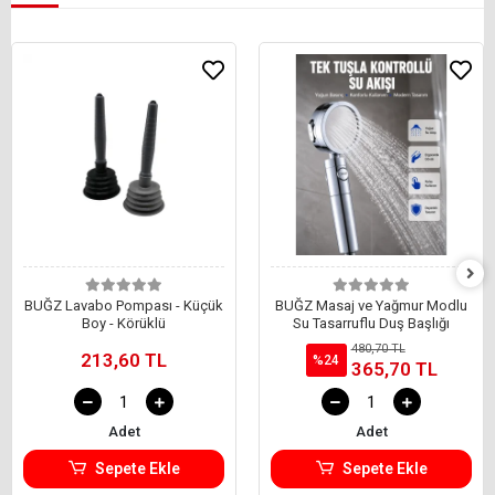
BUĞZ Lavabo Pompası - Küçük
BUĞZ Masaj ve Yağmur Modlu
Boy - Körüklü
Su Tasarruflu Duş Başlığı
480,70 TL
213,60 TL
%24
365,70 TL
Adet
Adet
Sepete Ekle
Sepete Ekle