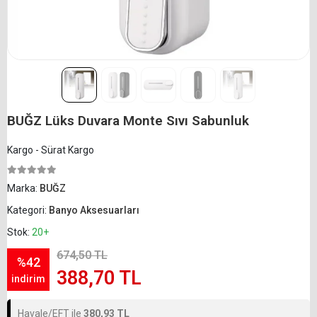
BUĞZ Lüks Duvara Monte Sıvı Sabunluk
Kargo - Sürat Kargo
Marka:
BUĞZ
Kategori:
Banyo Aksesuarları
Stok:
20+
674,50 TL
%42
388,70 TL
indirim
Havale/EFT ile
380,93 TL