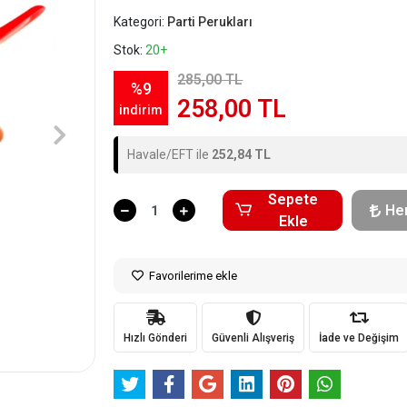
Kategori:
Parti Perukları
Stok:
20+
285,00 TL
%9
258,00 TL
indirim
Havale/EFT ile
252,84 TL
Sepete
He
Ekle
Favorilerime ekle
Hızlı Gönderi
Güvenli Alışveriş
İade ve Değişim