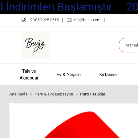
İndirimleri Başlamıştır
202
+90 850 335 0515
info@bug-z.com
Takı ve
Ev & Yaşam
Kırtasiye
Aksesuar
Ana Sayfa
Parti & Organizasyon
Parti Perukları