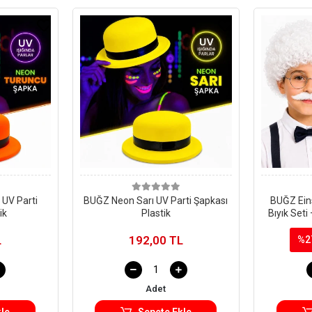
UV Parti
BUĞZ Neon Sarı UV Parti Şapkası
BUĞZ Ein
ik
Plastik
Bıyık Set
L
192,00 TL
%2
Adet
le
Sepete Ekle