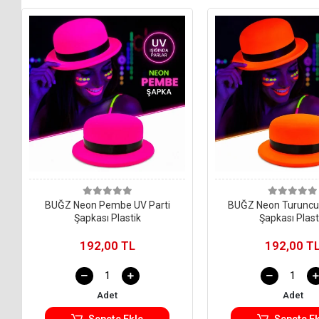
BUĞZ Neon Pembe UV Parti
BUĞZ Neon Turuncu 
Şapkası Plastik
Şapkası Plast
192,00 TL
192,00 T
Adet
Adet
Sepete Ekle
Sepete Ek