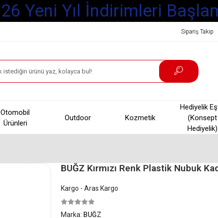
6 Yeni Yıl İndirimleri Başlamı
Sipariş Takip
Hediyelik E
Otomobil
Outdoor
Kozmetik
(Konsept
Ürünleri
Hediyelik)
BUĞZ Kırmızı Renk Plastik Nubuk Ka
Kargo - Aras Kargo
Marka:
BUĞZ