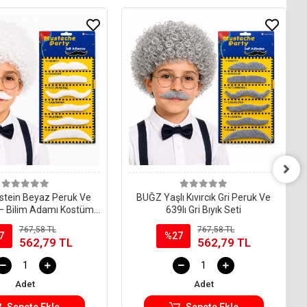
stein Beyaz Peruk Ve
BUĞZ Yaşlı Kıvırcık Gri Peruk Ve
i – Bilim Adamı Kostüm
639lı Gri Bıyık Seti
Aksesuarı
767,58 TL
767,58 TL
7
%27
562,79 TL
562,79 TL
Adet
Adet
Sepete Ekle
Sepete Ekle