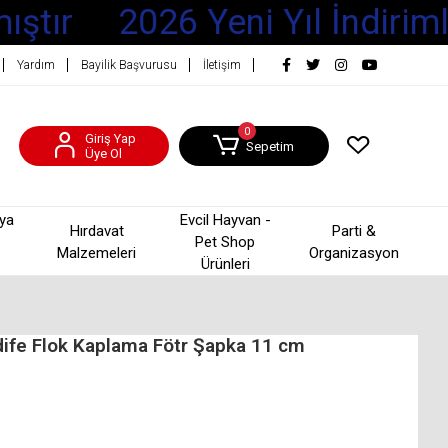
ştır
2026 Yeni Yıl İndirimle
Yardım
Bayilik Başvurusu
İletişim
0
Giriş Yap
Sepetim
Üye Ol
şya
Evcil Hayvan -
Hırdavat
Parti &
Pet Shop
Malzemeleri
Organizasyon
Ürünleri
dife Flok Kaplama Fötr Şapka 11 cm