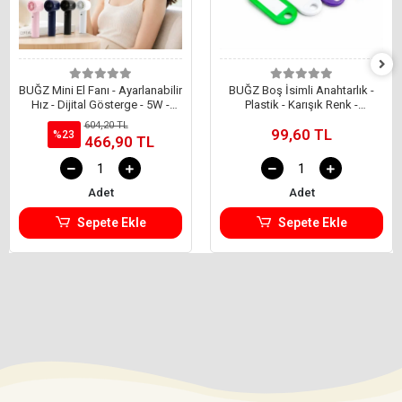
BUĞZ Mini El Fanı - Ayarlanabilir
BUĞZ Boş İsimli Anahtarlık -
Hız - Dijital Gösterge - 5W -
Plastik - Karışık Renk -
Karışık Renk
Kişiselleştirilebilir
604,20 TL
99,60 TL
%23
466,90 TL
Adet
Adet
Sepete Ekle
Sepete Ekle