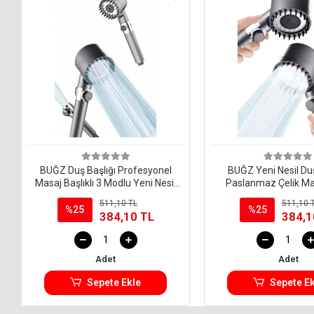
BUĞZ Duş Başlığı Profesyonel
BUĞZ Yeni Nesil Duş
Masaj Başlıklı 3 Modlu Yeni Nesil
Paslanmaz Çelik Mas
Masaj Uçlu Su Tasarruflu
Ergonomik Tasarım S
511,10 TL
511,10 
%25
%25
384,10 TL
384,1
Adet
Adet
Sepete Ekle
Sepete Ek