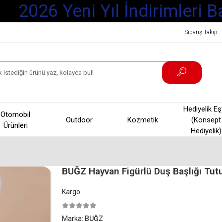
2026 Yeni Yıl İndirimleri Ba
Sipariş Takip
Hediyelik E
Otomobil
Outdoor
Kozmetik
(Konsept
Ürünleri
Hediyelik)
BUĞZ Hayvan Figürlü Duş Başlığı Tut
Kargo
Marka:
BUĞZ