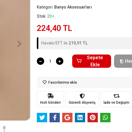
Kategori:
Banyo Aksesuarları
Stok:
20+
224,40 TL
Havale/EFT ile
219,91 TL
Sepete
He
Ekle
Favorilerime ekle
Hızlı Gönderi
Güvenli Alışveriş
İade ve Değişim