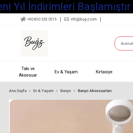
 Yıl İndirimleri Başlamıştır
+90 850 335 0515
info@bug-z.com
Takı ve
Ev & Yaşam
Kırtasiye
Aksesuar
Ana Sayfa
Ev & Yaşam
Banyo
Banyo Aksesuarları