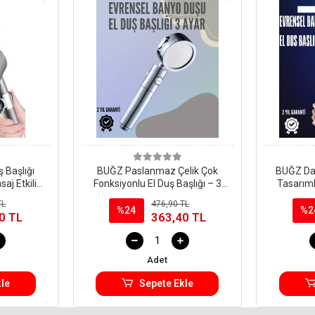
 Başlığı
BUĞZ Paslanmaz Çelik Çok
BUĞZ Day
aj Etkili
Fonksiyonlu El Duş Başlığı – 3
Tasarıml
u Basınçlı
Modlu Püskürtme Seçeneği
TL
476,90 TL
%24
%2
0 TL
363,40 TL
Adet
le
Sepete Ekle