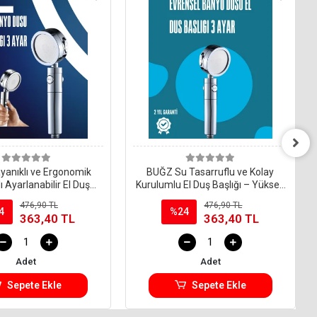
anıklı ve Ergonomik
BUĞZ Su Tasarruflu ve Kolay
ı Ayarlanabilir El Duş
Kurulumlu El Duş Başlığı – Yüksek
Başlığı
Performans
476,90 TL
476,90 TL
4
%24
363,40 TL
363,40 TL
Adet
Adet
Sepete Ekle
Sepete Ekle