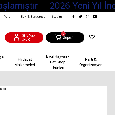
şlamıştır
2026 Yeni Yıl İndi
Yardım
Bayilik Başvurusu
İletişim
0
Giriş Yap
Sepetim
Üye Ol
şya
Evcil Hayvan -
Hırdavat
Parti &
Pet Shop
Malzemeleri
Organizasyon
Ürünleri
ucu