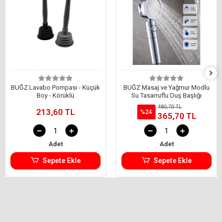
BUĞZ Lavabo Pompası - Küçük
BUĞZ Masaj ve Yağmur Modlu
Boy - Körüklü
Su Tasarruflu Duş Başlığı
480,70 TL
213,60 TL
%24
365,70 TL
Adet
Adet
Sepete Ekle
Sepete Ekle