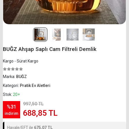
BUĞZ Ahşap Saplı Cam Filtreli Demlik
Kargo - Sürat Kargo
Marka:
BUĞZ
Kategori:
Pratik Ev Aletleri
Stok:
20+
997,50 TL
%31
688,85 TL
indirim
Havale/EFT ile
675,07 TL