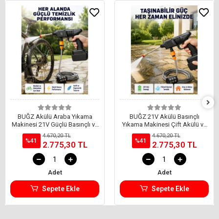
BUĞZ Akülü Araba Yıkama
BUĞZ 21V Akülü Basınçlı
Makinesi 21V Güçlü Basınçlı ve
Yıkama Makinesi Çift Akülü ve
Çift Akülü Taşınabilir
Hızlı Şarj Özellikli
4.670,20 TL
4.670,20 TL
%41
%41
2.775,30 TL
2.775,30 TL
Adet
Adet
Sepete Ekle
Sepete Ekle