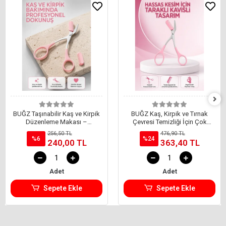
BUĞZ Taşınabilir Kaş ve Kirpik
BUĞZ Kaş, Kirpik ve Tırnak
Düzenleme Makası –
Çevresi Temizliği İçin Çok
Ergonomik Tasarım Yeni Nesil
Fonksiyonlu Makas Yeni Nesil
256,50 TL
476,90 TL
%6
%24
240,00 TL
363,40 TL
Adet
Adet
Sepete Ekle
Sepete Ekle