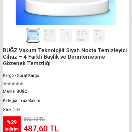
BUĞZ Vakum Teknolojili Siyah Nokta Temizleyici
Cihaz – 4 Farklı Başlık ve Derinlemesine
Gözenek Temizliği
Kargo - Sürat Kargo
Marka:
BUĞZ
Kategori:
Yüz Bakım
Stok:
20+
682,10 TL
%29
487,60 TL
indirim