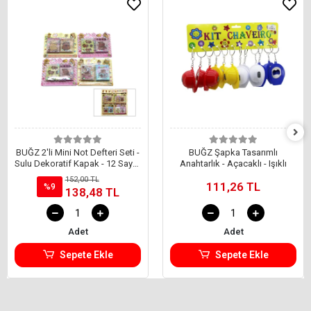
BUĞZ 2'li Mini Not Defteri Seti -
BUĞZ Şapka Tasarımlı
Sulu Dekoratif Kapak - 12 Sayfa
Anahtarlık - Açacaklı - Işıklı
Sticker
152,00 TL
111,26 TL
%9
138,48 TL
Adet
Adet
Sepete Ekle
Sepete Ekle