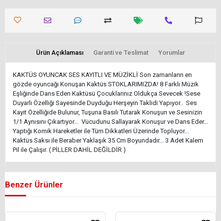
Ürün Açıklaması
Garanti ve Teslimat
Yorumlar
KAKTÜS OYUNCAK SES KAYITLI VE MÜZİKLİ Son zamanların en
gözde oyuncağı Konuşan Kaktüs STOKLARIMIZDA! 8 Farklı Müzik
Eşliğinde Dans Eden Kaktüsü Çocuklarınız Oldukça Sevecek !Sese
Duyarlı Özelliği Sayesinde Duyduğu Herşeyin Taklidi Yapıyor.. Ses
Kayıt Özelliğide Bulunur, Tuşuna Basılı Tutarak Konuşun ve Sesinizin
1/1 Aynısını Çıkartıyor... Vücudunu Sallayarak Konuşur ve Dans Eder...
Yaptığı Komik Hareketler ile Tüm Dikkatleri Üzerinde Topluyor...
Kaktüs Saksı ile Beraber Yaklaşık 35 Cm Boyundadır... 3 Adet Kalem
Pil ile Çalışır. ( PİLLER DAHİL DEĞİLDİR )
Benzer Ürünler