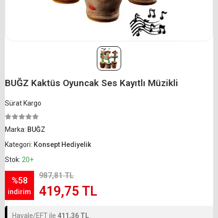
BUĞZ Kaktüs Oyuncak Ses Kayıtlı Müzikli
Sürat Kargo
Marka:
BUĞZ
Kategori:
Konsept Hediyelik
Stok:
20+
987,81 TL
%58
419,75 TL
indirim
Havale/EFT ile
411,36 TL