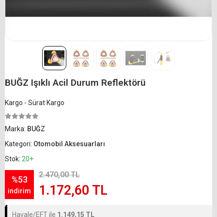
BUĞZ Işıklı Acil Durum Reflektörü
Kargo - Sürat Kargo
Marka:
BUĞZ
Kategori:
Otomobil Aksesuarları
Stok:
20+
2.470,00 TL
%53
1.172,60 TL
indirim
Havale/EFT ile
1.149,15 TL