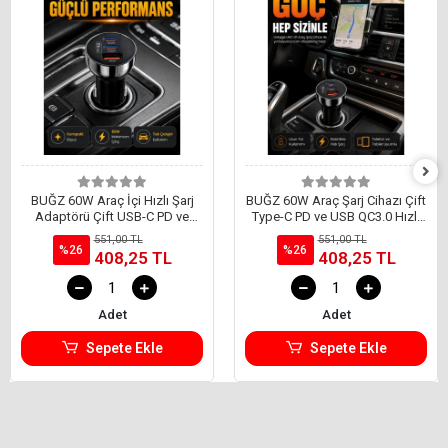
BUĞZ 60W Araç İçi Hızlı Şarj
BUĞZ 60W Araç Şarj Cihazı Çift
Adaptörü Çift USB-C PD ve
Type-C PD ve USB QC3.0 Hızlı
USB-A QC3.0
Şarj Adaptörü
551,00 TL
551,00 TL
%26
%26
408,25 TL
408,25 TL
Adet
Adet
Sepete Ekle
Sepete Ekle