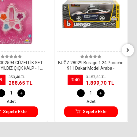
002594 GÜZELLİK SET
BUĞZ 28029 Burago 1:24 Porsche
ILDIZ ÇİÇK KALP - 1
911 Dakar Model Araba -
okta Olan Gönderilir
353,40 TL
3.157,80 TL
8
%40
288,65 TL
1.899,70 TL
Adet
Adet
Sepete Ekle
Sepete Ekle