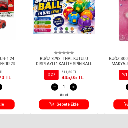
UR-1 24
BUĞZ 8793 İTHAL KUTULU
BUĞZ S00
 FERR 2R
DİSPLAYLI 1 KALİTE SPİN BALL
MAKYAJ Y
RULMANLI LASTİKSİZ 30+SN
Adet St
TL
611,80 TL
DÖNÜŞ(Belirtilen fiyat, tekli satış
%27
%1
70 TL
445,05 TL
için adet fiyatıdır.)
Adet
le
Sepete Ekle