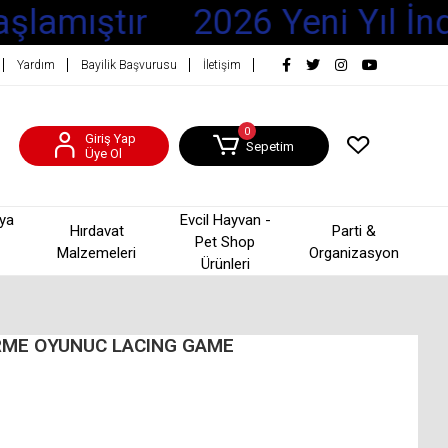
şlamıştır
2026 Yeni Yıl İnd
Yardım
Bayilik Başvurusu
İletişim
0
Giriş Yap
Sepetim
Üye Ol
şya
Evcil Hayvan -
Hırdavat
Parti &
Pet Shop
Malzemeleri
Organizasyon
Ürünleri
İRME OYUNUC LACING GAME