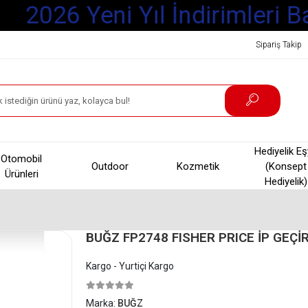
2026 Yeni Yıl İndirimleri Ba
Sipariş Takip
Hediyelik E
Otomobil
Outdoor
Kozmetik
(Konsept
Ürünleri
Hediyelik)
BUĞZ FP2748 FISHER PRICE İP GEÇ
Kargo - Yurtiçi Kargo
Marka:
BUĞZ