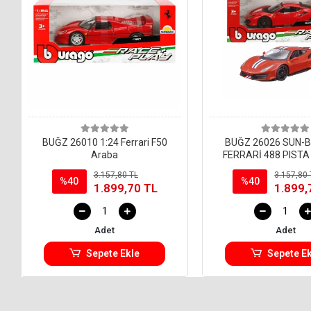
BUĞZ 26010 1:24 Ferrari F50
BUĞZ 26026 SUN-B
Araba
FERRARİ 488 PISTA
3.157,80 TL
3.157,80 
%40
%40
1.899,70 TL
1.899,
Adet
Adet
Sepete Ekle
Sepete Ek