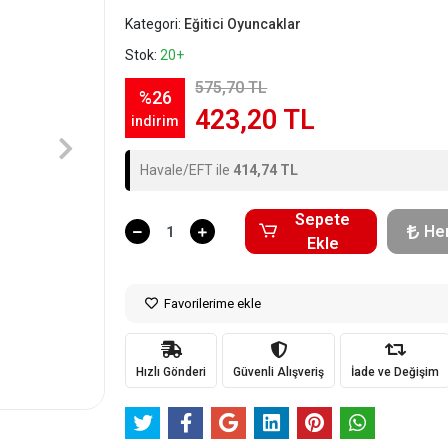
Kategori:
Eğitici Oyuncaklar
Stok:
20+
575,70 TL
%26
423,20 TL
indirim
Havale/EFT ile
414,74 TL
Sepete
He
Ekle
Favorilerime ekle
Hızlı Gönderi
Güvenli Alışveriş
İade ve Değişim