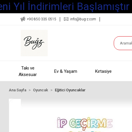
i Yıl İndirimleri Başlamıştır
+90 850 335 0515
info@bug-z.com
Takı ve
Ev & Yaşam
Kırtasiye
Aksesuar
Ana Sayfa
Oyuncak
Eğitici Oyuncaklar