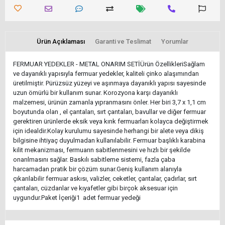
Ürün Açıklaması
Garanti ve Teslimat
Yorumlar
FERMUAR YEDEKLER - METAL ONARIM SETİÜrün ÖzellikleriSağlam
ve dayanıklı yapısıyla fermuar yedekler, kaliteli çinko alaşımından
üretilmiştir. Pürüzsüz yüzeyi ve aşınmaya dayanıklı yapısı sayesinde
uzun ömürlü bir kullanım sunar. Korozyona karşı dayanıklı
malzemesi, ürünün zamanla yıpranmasını önler. Her biri 3,7 x 1,1 cm
boyutunda olan , el çantaları, sırt çantaları, bavullar ve diğer fermuar
gerektiren ürünlerde eksik veya kırık fermuarları kolayca değiştirmek
için idealdir.Kolay kurulumu sayesinde herhangi bir alete veya dikiş
bilgisine ihtiyaç duyulmadan kullanılabilir. Fermuar başlıklı karabina
kilit mekanizması, fermuarın sabitlenmesini ve hızlı bir şekilde
onarılmasını sağlar. Baskılı sabitleme sistemi, fazla çaba
harcamadan pratik bir çözüm sunar.Geniş kullanım alanıyla
çıkarılabilir fermuar askısı, valizler, ceketler, çantalar, çadırlar, sırt
çantaları, cüzdanlar ve kıyafetler gibi birçok aksesuar için
uygundur.Paket İçeriği1 adet fermuar yedeği