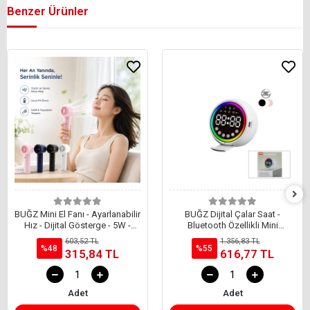
Benzer Ürünler
BUĞZ Mini El Fanı - Ayarlanabilir
BUĞZ Dijital Çalar Saat -
Hız - Dijital Gösterge - 5W -
Bluetooth Özellikli Mini
Karışık Renk
Hoparlör - USB Şarjlı - Işıklı
603,52 TL
1.356,83 TL
%48
%55
315,84 TL
616,77 TL
Adet
Adet